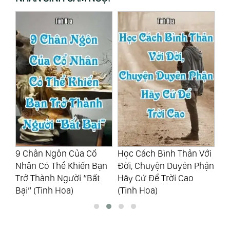
9 Chân Ngôn Của Cổ
Học Cách Bình Thản Với
Dễ
Nhân Có Thể Khiến Bạn
Đời, Chuyện Duyên Phận
Là
Trở Thành Người “Bất
Hãy Cứ Để Trời Cao
Tr
Bại” (Tinh Hoa)
(Tinh Hoa)
Ho