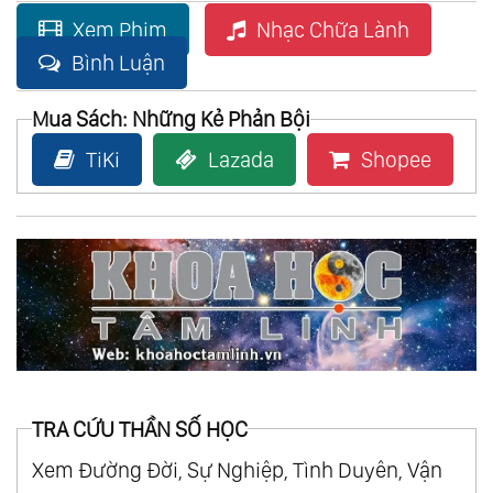
Xem Phim
Nhạc Chữa Lành
Bình Luận
Mua Sách: Những Kẻ Phản Bội
TiKi
Lazada
Shopee
TRA CỨU THẦN SỐ HỌC
Xem Đường Đời, Sự Nghiệp, Tình Duyên, Vận