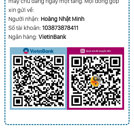
máy chủ đang ngày một tăng. Mọi đóng góp
xin gửi về:
Người nhận:
Hoàng Nhật Minh
Số tài khoản:
103873878411
Ngân hàng:
VietinBank