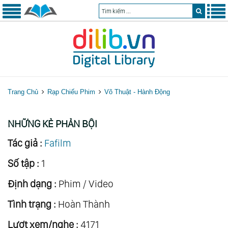
Trang Chủ
Rạp Chiếu Phim
Võ Thuật - Hành Động
NHỮNG KẺ PHẢN BỘI
Tác giả :
Fafilm
Số tập :
1
Định dạng :
Phim / Video
Tình trạng :
Hoàn Thành
Lượt xem/nghe :
4171