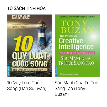
TỦ SÁCH TINH HOA:
Sách nói: 04:20:59
Sức Mạnh Của Trí Tuệ
Làm Chủ Cuộc Đời
Mi
Sáng Tạo (Tony
(Khangser Rinpoche)
(M
Buzan)