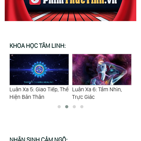
KHOA HỌC TÂM LINH:
Thể
Luân Xa 6: Tầm Nhìn,
Thế Nào Là Ảo Tưởng
Lu
Trực Giác
Lu
NHÂN SINH CẢM NGỘ: