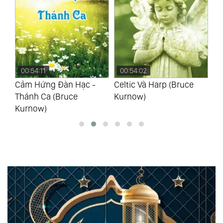
00:54:11
00:54:02
0
Cảm Hứng Đàn Hạc -
Celtic Và Harp (Bruce
Ch
Thánh Ca (Bruce
Kurnow)
Hạ
Kurnow)
(B