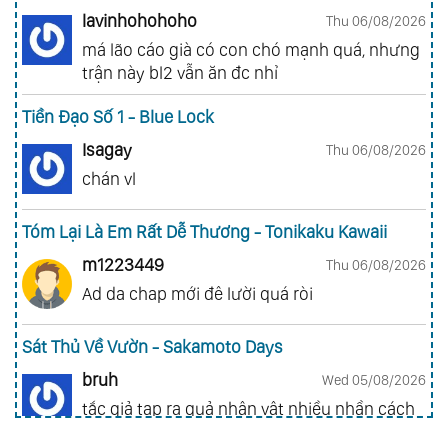
lavinhohohoho
Thu 06/08/2026
má lão cáo già có con chó mạnh quá, nhưng
trận này bl2 vẫn ăn đc nhỉ
Tiền Đạo Số 1 - Blue Lock
Isagay
Thu 06/08/2026
chán vl
Tóm Lại Là Em Rất Dễ Thương - Tonikaku Kawaii
m1223449
Thu 06/08/2026
Ad da chap mới đê lười quá ròi
Sát Thủ Về Vườn - Sakamoto Days
bruh
Wed 05/08/2026
tắc giả tạp ra quả nhân vật nhiều nhần cách
nhiều chức năng vl