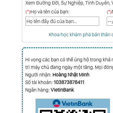
Xem Đường Đời, Sự Nghiệp, Tình Duyên, 
(*)
Họ và tên của bạn:
(*)
Khoa học khám phá bản thân q
Hi vọng các bạn có thể ủng hộ trong khả n
trì máy chủ đang ngày một tăng. Mọi đóng
Người nhận:
Hoàng Nhật Minh
Số tài khoản:
103873878411
Ngân hàng:
VietinBank