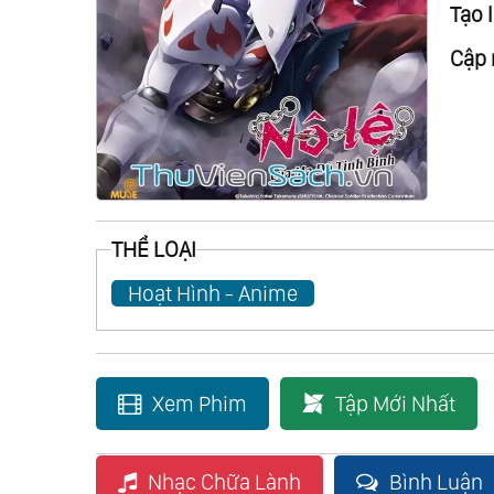
Tạo l
Cập 
THỂ LOẠI
Hoạt Hình - Anime
Xem Phim
Tập Mới Nhất
Nhạc Chữa Lành
Bình Luận