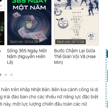
Sách nói: 03:04:39
Sách nói: 04:12:09
Sá
n
Sống 365 Ngày Một
Bước Chậm Lại Giữa
Ngư
Năm (Nguyễn Hiến
Thế Gian Vội Vã (Hae
Đại
Lê)
Min)
Ma
hiện trên khắp Nhật Bản. Bên kia cánh cổng là dị
 trái đào ban cho các thiếu nữ năng lực đặc biệt
ơi này, một lực lượng chiến đấu toàn các nữ