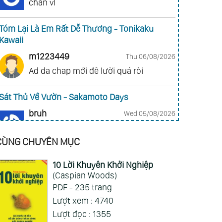
chán vl
Tóm Lại Là Em Rất Dễ Thương - Tonikaku
Kawaii
m1223449
Thu 06/08/2026
Ad da chap mới đê lười quá ròi
Sát Thủ Về Vườn - Sakamoto Days
bruh
Wed 05/08/2026
tắc giả tạp ra quả nhân vật nhiều nhần
cách nhiều chức năng vl
CÙNG CHUYÊN MỤC
Gia Đình Điệp Viên - Spy X Family
10 Lời Khuyên Khởi Nghiệp
(Caspian Woods)
ai hỏi 123
Wed 05/08/2026
PDF - 235 trang
Mong 1 ngày shop ra 2 chap
Lượt xem : 4740
Lượt đọc : 1355
Xem Thêm