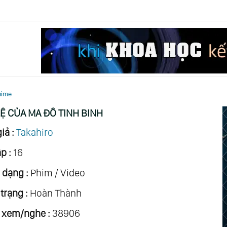
nime
Ệ CỦA MA ĐÔ TINH BINH
iả :
Takahiro
p :
16
 dạng :
Phim / Video
trạng :
Hoàn Thành
 xem/nghe :
38906