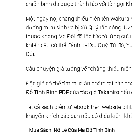
chiến binh đã được thành lập với tên gọi K
Một ngày nọ, chàng thiếu niên tên Wakura Y
đường mưu sinh và bị Xú Quỷ tấn công. Uze
thuộc Kháng Ma Đội đã lập tức tới ứng cứu.
khiến cậu có thể đánh bại Xú Quỷ. Từ đó, Y
Đội.
Câu chuyện giả tưởng về "chàng thiếu niên 
Độc giả có thể tìm mua ấn phẩm tại các n
Đô Tinh Binh PDF
của tác giả
Takahiro
.nếu 
Tất cả sách điện tử, ebook trên website dil
khuyến khích các bạn nếu có điều kiện, kh
Mua Sách: Nô Lệ Của Ma Đô Tinh Binh