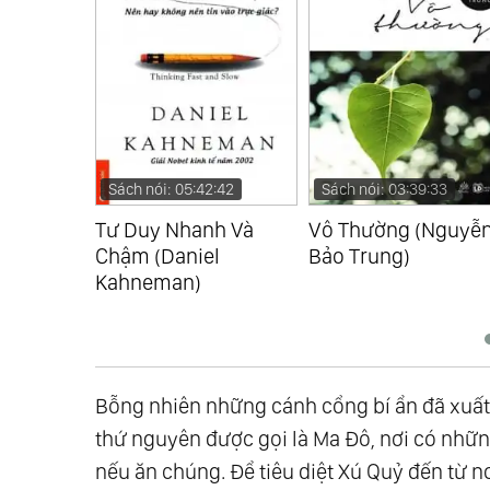
:53
Sách nói: 05:42:42
Sách nói: 03:39:33
 Vỏ Hạt
Tư Duy Nhanh Và
Vô Thường (Nguyễ
Chậm (Daniel
Bảo Trung)
Kahneman)
Bỗng nhiên những cánh cổng bí ẩn đã xuất 
thứ nguyên được gọi là Ma Đô, nơi có những
nếu ăn chúng. Để tiêu diệt Xú Quỷ đến từ n