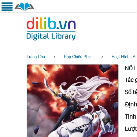
Trang Chủ
Rạp Chiếu Phim
Hoạt Hình - A
NÔ L
Tác g
Số tậ
Định
Tình 
Lượt