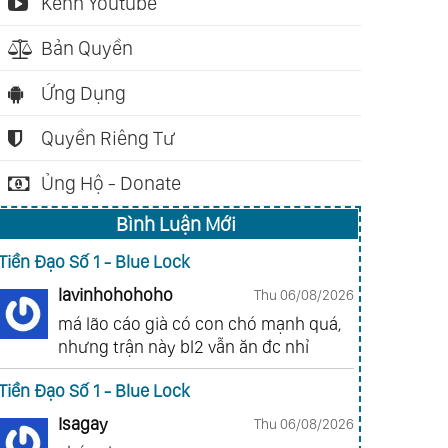
Kênh Youtube
Bản Quyền
Ứng Dụng
Quyền Riêng Tư
ch nói: 02:10:22
Sách nói: 02:37:40
Sách nói: 0
Ủng Hộ - Donate
ời Bán Hàng Vĩ
Sức Mạnh Của Sự Tử
Chờ Đến M
Bình Luận Mới
 Nhất Thế Giới (Og
Tế (Linda Kaplan
Đã Muộn (
ndino)
Thaler)
Masaru)
Tiền Đạo Số 1 - Blue Lock
lavinhohohoho
Thu 06/08/2026
má lão cáo già có con chó mạnh quá,
nhưng trận này bl2 vẫn ăn đc nhỉ
Tiền Đạo Số 1 - Blue Lock
Isagay
Thu 06/08/2026