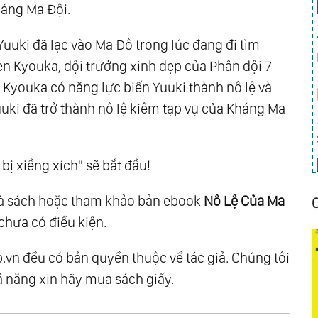
háng Ma Đội.
uuki đã lạc vào Ma Đô trong lúc đang đi tìm
n Kyouka, đội trưởng xinh đẹp của Phân đội 7
 Kyouka có năng lực biến Yuuki thành nô lệ và
uuki đã trở thành nô lệ kiêm tạp vụ của Kháng Ma
bị xiềng xích" sẽ bắt đầu!
hà sách hoặc tham khảo bản ebook
Nô Lệ Của Ma
chưa có điều kiện.
ib.vn đều có bản quyền thuộc về tác giả. Chúng tôi
ả năng xin hãy mua sách giấy.