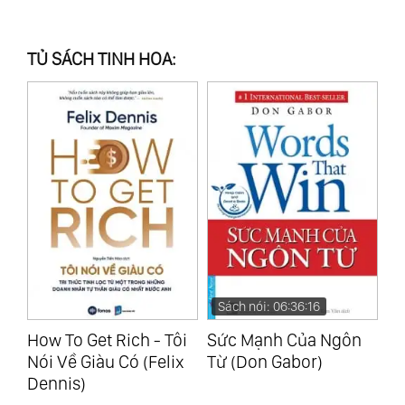
TỦ SÁCH TINH HOA:
Sách nói: 06:36:16
Sách nói: 11:01:27
i
Sức Mạnh Của Ngôn
Bí Quyết Áp Dụng 7
Tr
x
Từ (Don Gabor)
Thói Quen Của Bạn
Và
Trẻ Thành Đạt (Sean
Qu