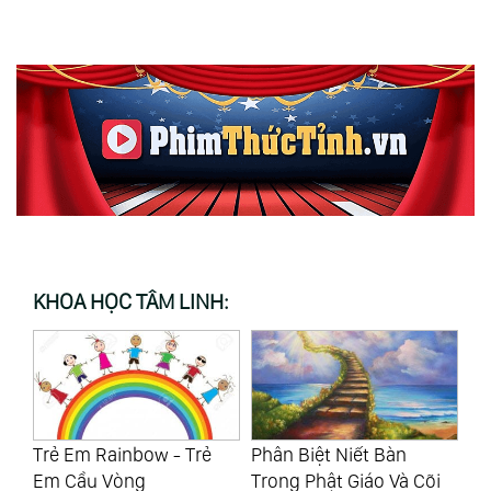
KHOA HỌC TÂM LINH:
Phân Biệt Niết Bàn
Trước Khi Ra Đời, Linh
Là
Trong Phật Giáo Và Cõi
Hồn Của Mỗi Chúng Ta
Tă