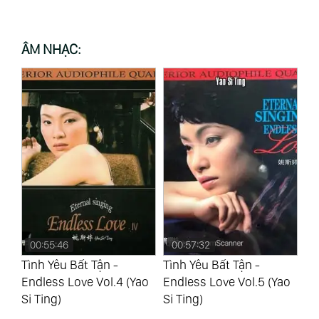
ÂM NHẠC:
00:55:46
00:57:32
0
Tình Yêu Bất Tận -
Tình Yêu Bất Tận -
Tì
n
Endless Love Vol.4 (Yao
Endless Love Vol.5 (Yao
En
Si Ting)
Si Ting)
(F