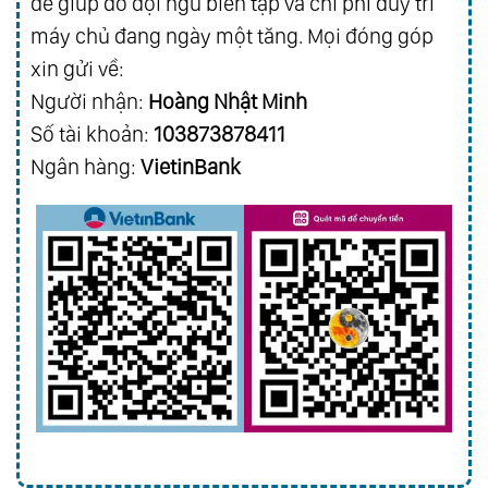
để giúp đỡ đội ngũ biên tập và chi phí duy trì
máy chủ đang ngày một tăng. Mọi đóng góp
xin gửi về:
Người nhận:
Hoàng Nhật Minh
Số tài khoản:
103873878411
Ngân hàng:
VietinBank