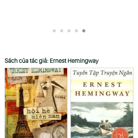
Covey)
Củ
Po
R.
Sách của tác giả: Ernest Hemingway