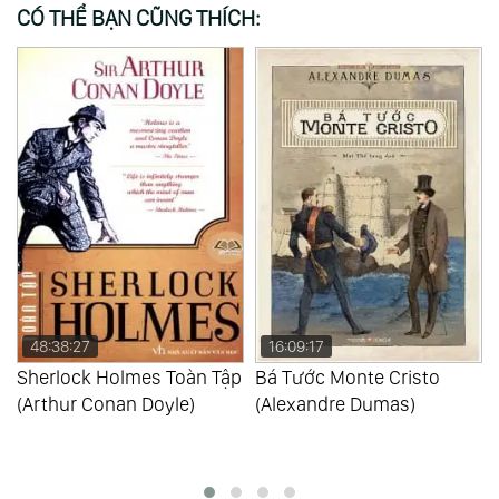
CÓ THỂ BẠN CŨNG THÍCH:
16:09:17
14:53:28
p
Bá Tước Monte Cristo
Đồi Gió Hú (Emily Brontë)
(Alexandre Dumas)