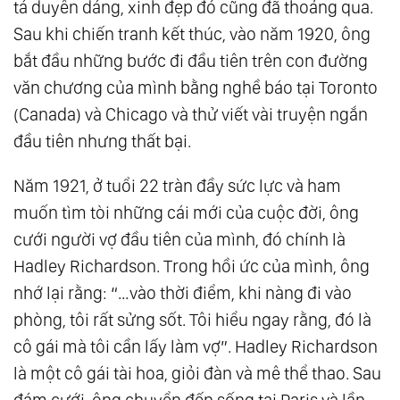
tá duyên dáng, xinh đẹp đó cũng đã thoảng qua.
Sau khi chiến tranh kết thúc, vào năm 1920, ông
bắt đầu những bước đi đầu tiên trên con đường
văn chương của mình bằng nghề báo tại Toronto
(Canada) và Chicago và thử viết vài truyện ngắn
đầu tiên nhưng thất bại.
Năm 1921, ở tuổi 22 tràn đầy sức lực và ham
muốn tìm tòi những cái mới của cuộc đời, ông
cưới người vợ đầu tiên của mình, đó chính là
Hadley Richardson. Trong hồi ức của mình, ông
nhớ lại rằng: “…vào thời điểm, khi nàng đi vào
phòng, tôi rất sửng sốt. Tôi hiểu ngay rằng, đó là
cô gái mà tôi cần lấy làm vợ”. Hadley Richardson
là một cô gái tài hoa, giỏi đàn và mê thể thao. Sau
đám cưới, ông chuyển đến sống tại Paris và lần