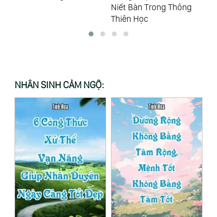
Niết Bàn Trong Thông
Đã Lựa Chọn Gia Đình
Cả
Thiên Học
Cho Riêng Mình?
NHÂN SINH CẢM NGỘ: