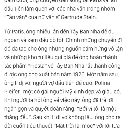
đầu tiên làm quen với các nhà văn trong nhóm
“Tân văn” của nữ văn sĩ Gertrude Stein.
Từ Paris, ông nhiều lần đến Tây Ban Nha để du
ngoạn và xem đấu bò tót. Chính những chuyến đi
đó đã tạo cho ông những nguồn cảm hứng vô tận
và những kho tư liệu quí giá để ông hoàn thành
tác phẩm “Fiesta” về Tây Ban Nha rất thành công
được ông cho xuất bản năm 1926. Một năm sau,
ông li dị với người vợ đầu tiên để cưới Polina
Pleifer- một cô gái người Mỹ xinh đẹp và giàu có.
Khi người ta hỏi ông về việc này, ông đã trả lời
ngắn gọn và quyết đoán rằng: “Bởi vì tôi là một
thằng đểu”. Sau khi li dị vợ không lâu, ông cho ra
đời cuốn tiểu thuyết “Mặt trời lại mọc” với lời tựa