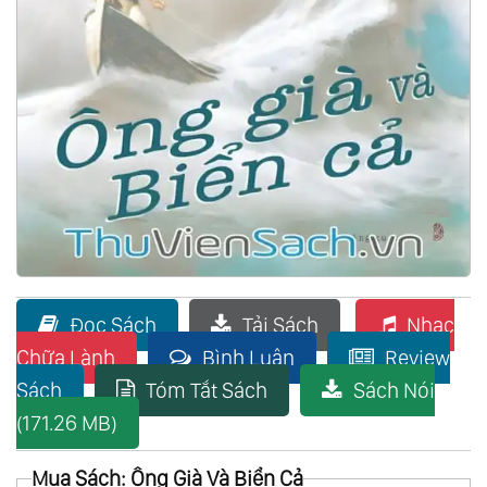
Đọc Sách
Tải Sách
Nhạc
Chữa Lành
Bình Luận
Review
Sách
Tóm Tắt Sách
Sách Nói
(171.26 MB)
Mua Sách: Ông Già Và Biển Cả