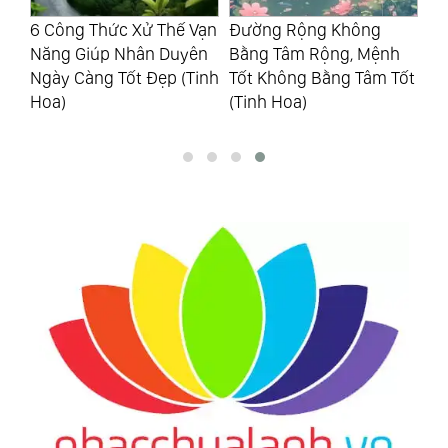
6 Công Thức Xử Thế Vạn
Đường Rộng Không
Ti
ống
Năng Giúp Nhân Duyên
Bằng Tâm Rộng, Mệnh
Gi
Ngày Càng Tốt Đẹp (Tinh
Tốt Không Bằng Tâm Tốt
Hơ
Hoa)
(Tinh Hoa)
Ng
(T