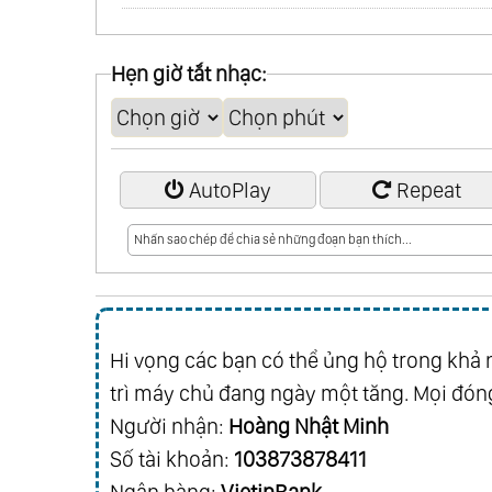
Hẹn giờ tắt nhạc:
AutoPlay
Repeat
Hi vọng các bạn có thể ủng hộ trong khả n
trì máy chủ đang ngày một tăng. Mọi đóng
Người nhận:
Hoàng Nhật Minh
Số tài khoản:
103873878411
Ngân hàng:
VietinBank