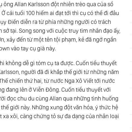
ụ ông Allan Karlsson đột nhiên trèo qua của sổ
Ở cái tuổi 100 hiếm ai đạt tới thì cụ có thể đi đâu
ụy Điển diễn ra từ phía những người có trách
ở tại. Song song với cuộc truy tìm nhân đạo ấy,
n, xảy đến từ một tên tội phạm, kẻ đã ngớ ngẩn
rown vào tay cụ già này.
ì không dễ gì tóm cụ ta được. Cuốn tiểu thuyết
 Karlsson, người đã đi khắp thế giới từ những năm
Thế chiến thứ hai, từ nước Nga Xô Viết tới nước
 đang lên ở Viễn Đông. Cuốn tiểu thuyết với
ười đọc chu du cùng Allan qua những tình huống
 thế giới này. Những xung đột văn hóa, ý thức hệ
 xa xôi, càng chứng tỏ sự đa dạng của nhân loại