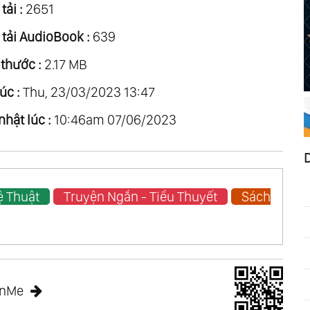
tải :
2651
 tải AudioBook :
639
 thước :
2.17 MB
úc :
Thu, 23/03/2023 13:47
nhật lúc :
10:46am 07/06/2023
ệ Thuật
Truyện Ngắn - Tiểu Thuyết
Sách
anMe