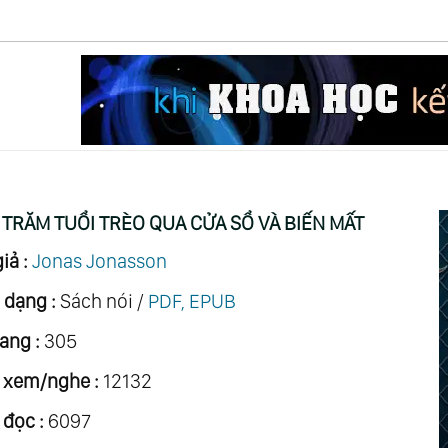
c
TRĂM TUỔI TRÈO QUA CỬA SỔ VÀ BIẾN MẤT
iả :
Jonas Jonasson
 dạng :
Sách nói /
PDF, EPUB
ang :
305
 xem/nghe :
12132
 đọc :
6097