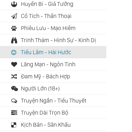
Huyền Bí - Giả Tưởng
Cổ Tích - Thần Thoại
Phiêu Lưu - Mạo Hiểm
Trinh Thám - Hình Sự - Kinh Dị
Tiếu Lâm - Hài Hước
Lãng Mạn - Ngôn Tình
Đam Mỹ - Bách Hợp
ch nói: 02:38:20
Sách nói: 02:20:33
Sách nói: 0
Người Lớn (18+)
ng Đế Nội Kinh Tố
Bác Sĩ Tốt Nhất Là
Giàu Có T
 (Nguyễn Tử Siêu)
Chính Mình - Tập 1
(Trần Thị
Truyện Ngắn - Tiểu Thuyết
(Hồng Chiêu Quang)
Truyện Dài Trọn Bộ
Kịch Bản - Sân Khấu