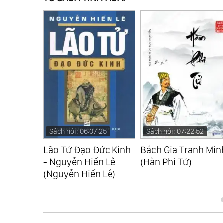
:11
Sách nói: 06:07:25
Sách nói: 07:22:52
ết Định
Lão Tử Đạo Đức Kinh
Bách Gia Tranh Min
 Bạn
- Nguyễn Hiến Lê
(Hàn Phi Tử)
izuno)
(Nguyễn Hiến Lê)