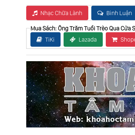
Nhạc Chữa Lành
Bình Luận
Mua Sách: Ông Trăm Tuổi Trèo Qua Cửa S
TiKi
Lazada
Shop