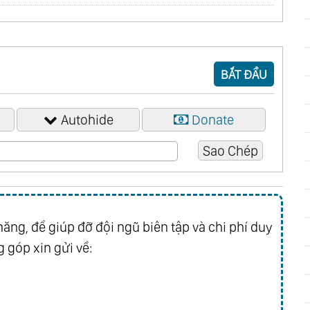
BẮT ĐẦU
Autohide
Donate
ăng, để giúp đỡ đội ngũ biên tập và chi phí duy
 góp xin gửi về: