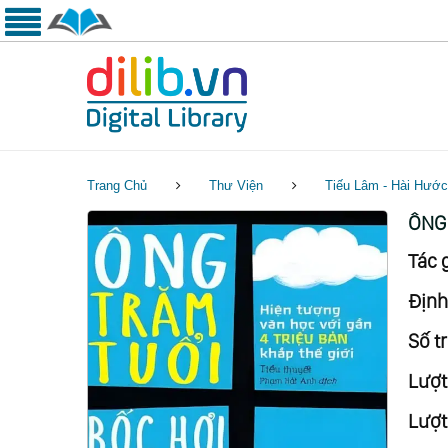
Trang Chủ
Thư Viện
Tiếu Lâm - Hài Hướ
ÔNG 
Tác g
Định
Số tr
Lượt
Lượt