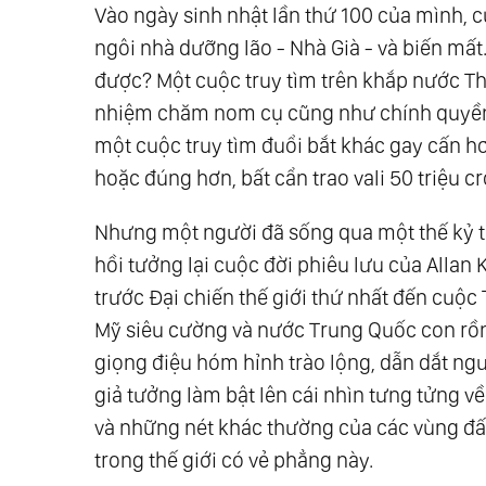
Vào ngày sinh nhật lần thứ 100 của mình, c
ngôi nhà dưỡng lão - Nhà Già - và biến mất. 
được? Một cuộc truy tìm trên khắp nước Th
nhiệm chăm nom cụ cũng như chính quyền s
một cuộc truy tìm đuổi bắt khác gay cấn hơ
hoặc đúng hơn, bất cẩn trao vali 50 triệu c
Nhưng một người đã sống qua một thế kỷ th
hồi tưởng lại cuộc đời phiêu lưu của Allan
trước Đại chiến thế giới thứ nhất đến cuộc 
Mỹ siêu cường và nước Trung Quốc con rồng
giọng điệu hóm hỉnh trào lộng, dẫn dắt ng
giả tưởng làm bật lên cái nhìn tưng tửng về
và những nét khác thường của các vùng đất
trong thế giới có vẻ phẳng này.