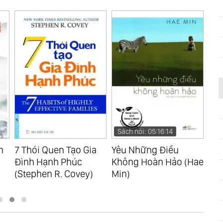
Sách nói: 05:16:14
Sá
h
7 Thói Quen Tạo Gia
Yêu Những Điều
Hoà
Đình Hạnh Phúc
Không Hoàn Hảo (Hae
Vấn
(Stephen R. Covey)
Min)