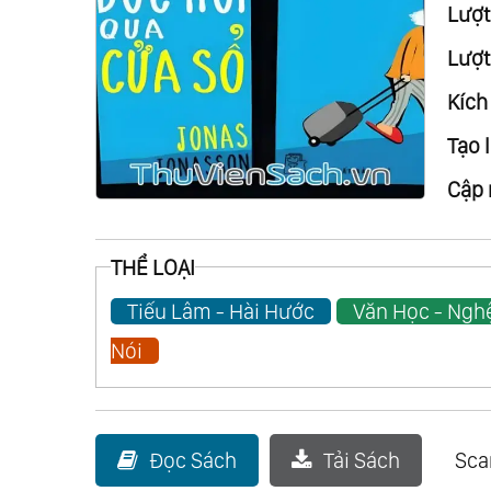
Lượt 
Lượt
Kích
Tạo l
Cập 
THỂ LOẠI
Tiếu Lâm - Hài Hước
Văn Học - Ngh
Nói
Đọc Sách
Tải Sách
Sc