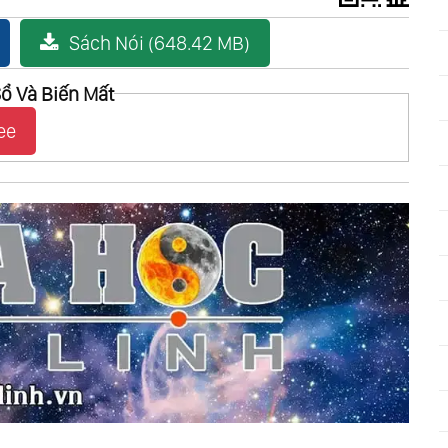
Sách Nói (648.42 MB)
ổ Và Biến Mất
ee