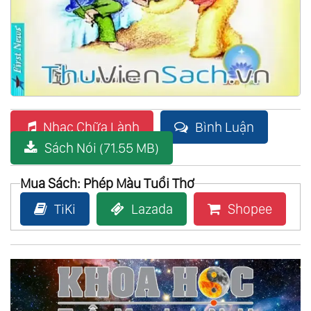
Nhạc Chữa Lành
Bình Luận
Sách Nói (71.55 MB)
Mua Sách: Phép Màu Tuổi Thơ
TiKi
Lazada
Shopee