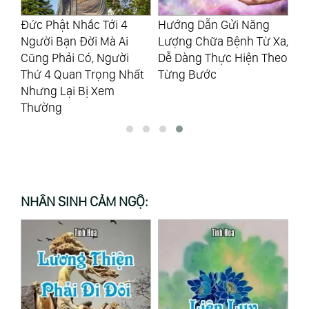
Khai Mở Luân Xa
Là
Hướng Dẫn Gửi Năng
(Chakras) Có Thể Chữa
Là
Lượng Chữa Bệnh Từ Xa,
Bệnh, Đắc Thần Thông
Tắ
Dễ Dàng Thực Hiện Theo
Nhưng Cũng Có Tác Hại
Mắ
ất
Từng Bước
Khôn Lường
NHÂN SINH CẢM NGỘ: