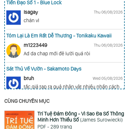
Tiền Đạo Số 1 - Blue Lock
Isagay
Thu 06/08/2026
chán vl
Tóm Lại Là Em Rất Dễ Thương - Tonikaku Kawaii
m1223449
Thu 06/08/2026
Ad da chap mới đê lười quá ròi
Sát Thủ Về Vườn - Sakamoto Days
bruh
Wed 05/08/2026
tắc giả tạp ra quả nhân vật nhiều nhần cách
nhiều chức năng vl
CÙNG CHUYÊN MỤC
Gia Đình Điệp Viên - Spy X Family
Trí Tuệ Đám Đông - Vì Sao Đa Số Thông
ai hỏi 123
Wed 05/08/2026
Minh Hơn Thiểu Số
(James Surowiecki)
Mong 1 ngày shop ra 2 chap
PDF - 289 trang