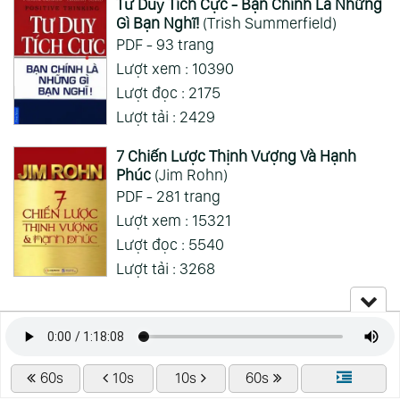
Tư Duy Tích Cực - Bạn Chính Là Những
Gì Bạn Nghĩ!
(Trish Summerfield)
PDF - 93 trang
Lượt xem : 10390
Lượt đọc : 2175
Lượt tải : 2429
7 Chiến Lược Thịnh Vượng Và Hạnh
Phúc
(Jim Rohn)
PDF - 281 trang
Lượt xem : 15321
Lượt đọc : 5540
Lượt tải : 3268
60s
10s
10s
60s