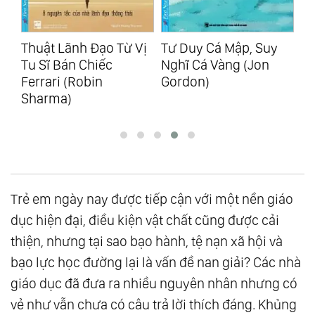
Vị
Tư Duy Cá Mập, Suy
Vượt Bẫy Cảm Xúc
Th
Nghĩ Cá Vàng (Jon
(Susan David)
Đá
Gordon)
Gi
Trẻ em ngày nay được tiếp cận với một nền giáo
dục hiện đại, điều kiện vật chất cũng được cải
thiện, nhưng tại sao bạo hành, tệ nạn xã hội và
bạo lực học đường lại là vấn đề nan giải? Các nhà
giáo dục đã đưa ra nhiều nguyên nhân nhưng có
vẻ như vẫn chưa có câu trả lời thích đáng. Khủng