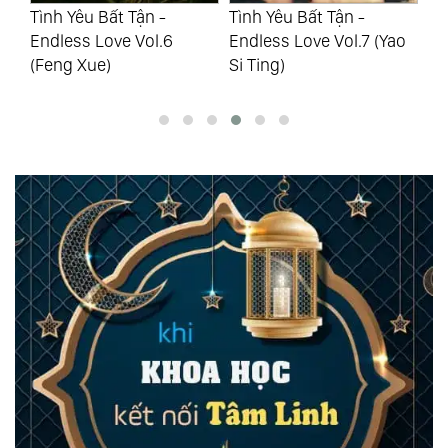
Tình Yêu Bất Tận -
Tình Yêu Bất Tận -
Tì
ao
Endless Love Vol.6
Endless Love Vol.7 (Yao
En
(Feng Xue)
Si Ting)
Ch