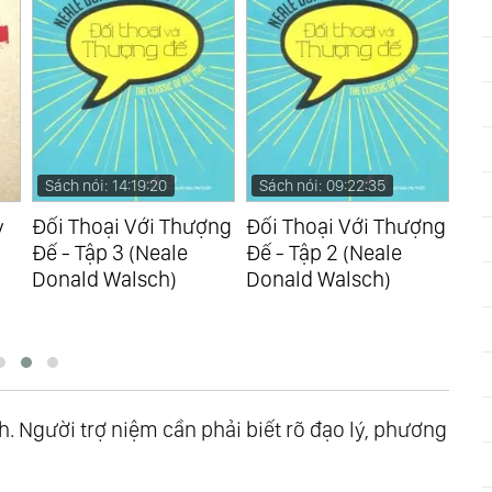
Sách nói: 14:19:20
Sách nói: 09:22:35
Sá
y
Đối Thoại Với Thượng
Đối Thoại Với Thượng
Chú
Đế - Tập 3 (Neale
Đế - Tập 2 (Neale
Nhà
Donald Walsch)
Donald Walsch)
Sin
h. Người trợ niệm cần phải biết rõ đạo lý, phương