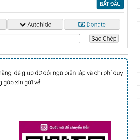
BẮT ĐẦU
Autohide
Donate
ăng, để giúp đỡ đội ngũ biên tập và chi phí duy
 góp xin gửi về: