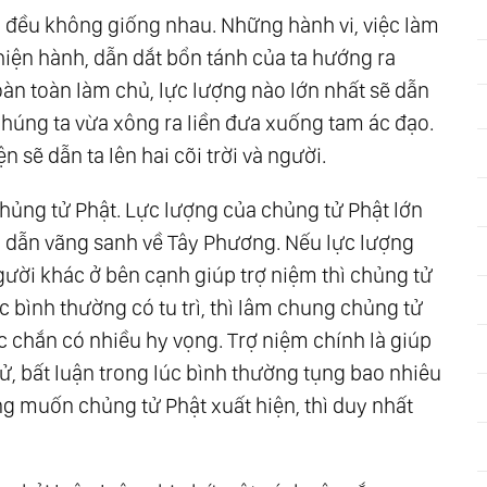
 đều không giống nhau. Những hành vi, việc làm
hiện hành, dẫn dắt bổn tánh của ta hướng ra
oàn toàn làm chủ, lực lượng nào lớn nhất sẽ dẫn
chúng ta vừa xông ra liền đưa xuống tam ác đạo.
n sẽ dẫn ta lên hai cõi trời và người.
hủng tử Phật. Lực lượng của chủng tử Phật lớn
iếp dẫn vãng sanh về Tây Phương. Nếu lực lượng
gười khác ở bên cạnh giúp trợ niệm thì chủng tử
c bình thường có tu trì, thì lâm chung chủng tử
ắc chắn có nhiều hy vọng. Trợ niệm chính là giúp
ử, bất luận trong lúc bình thường tụng bao nhiêu
ng muốn chủng tử Phật xuất hiện, thì duy nhất