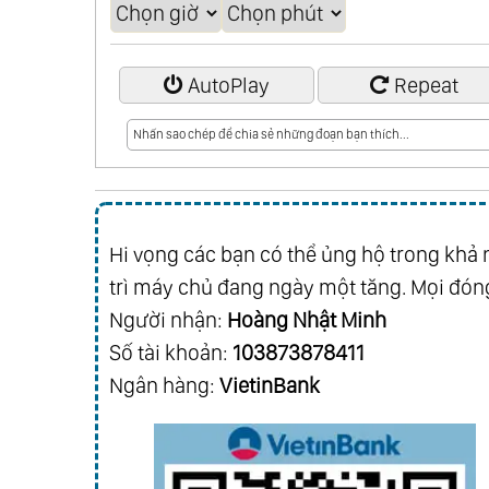
AutoPlay
Repeat
Hi vọng các bạn có thể ủng hộ trong khả n
trì máy chủ đang ngày một tăng. Mọi đóng
Người nhận:
Hoàng Nhật Minh
Số tài khoản:
103873878411
Ngân hàng:
VietinBank