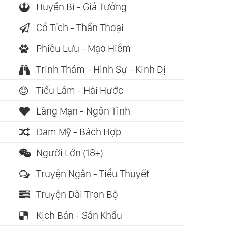
Huyền Bí - Giả Tưởng
Cổ Tích - Thần Thoại
Phiêu Lưu - Mạo Hiểm
Trinh Thám - Hình Sự - Kinh Dị
ch nói: 08:46:32
Sách nói: 02:13:35
Sách nói: 01
Tiếu Lâm - Hài Hước
a Trời Có Phải Là
Phong Tục Thờ Cúng
Ai Lấy Mi
Lãng Mạn - Ngôn Tình
 Toán Học (Simon
Tổ Tiên - Nét Đẹp Văn
Của Tôi? 
gh)
Hóa Các Dân Tộc Việt
Johnson)
Đam Mỹ - Bách Hợp
Nam (Mã A Lềnh)
Người Lớn (18+)
Truyện Ngắn - Tiểu Thuyết
Truyện Dài Trọn Bộ
Kịch Bản - Sân Khấu