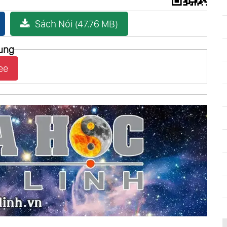
Sách Nói (47.76 MB)
ung
ee