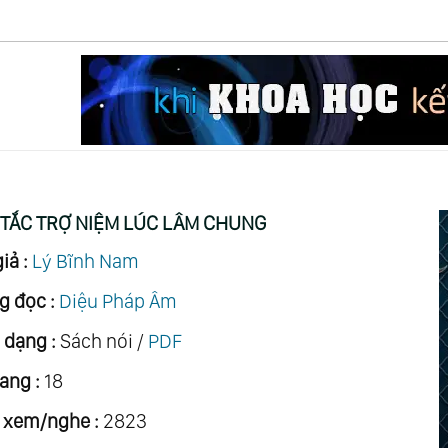
 TẮC TRỢ NIỆM LÚC LÂM CHUNG
iả :
Lý Bĩnh Nam
g đọc :
Diệu Pháp Âm
 dạng :
Sách nói /
PDF
ang :
18
 xem/nghe :
2823