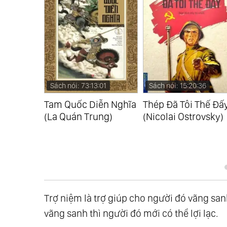
:21
Sách nói: 73:13:01
Sách nói: 15:20:36
 Giản Của
Tam Quốc Diễn Nghĩa
Thép Đã Tôi Thế Đấ
Sasaki
(La Quán Trung)
(Nicolai Ostrovsky)
Trợ niệm là trợ giúp cho người đó vãng san
vãng sanh thì người đó mới có thể lợi lạc.