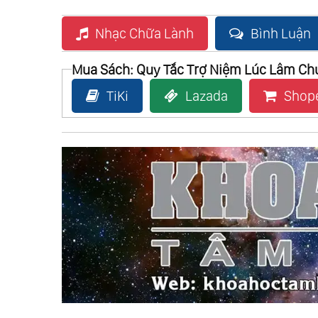
Nhạc Chữa Lành
Bình Luận
Mua Sách: Quy Tắc Trợ Niệm Lúc Lâm Ch
TiKi
Lazada
Shop