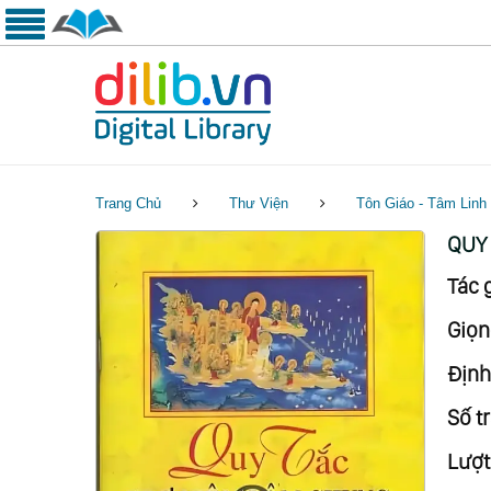
Trang Chủ
Thư Viện
Tôn Giáo - Tâm Linh
QUY
Tác g
Giọn
Định
Số tr
Lượt