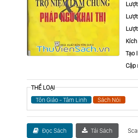
Lượt
Lượt 
Lượt
Kích
Tạo l
Cập 
THỂ LOẠI
Tôn Giáo - Tâm Linh
Sách Nói
Đọc Sách
Tải Sách
Sc