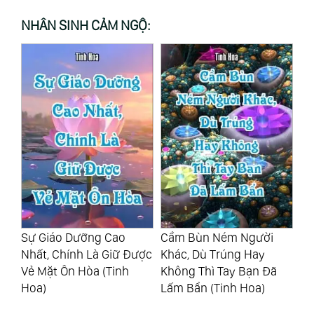
NHÂN SINH CẢM NGỘ:
Cầm Bùn Ném Người
Làm Người Quá Mệt Mỏi,
Lú
ược
Khác, Dù Trúng Hay
Là Vì Bạn Đã Rơi Vào Ba
Mu
Không Thì Tay Bạn Đã
“Cái Bẫy” Này (Tinh Hoa)
Nó
Lấm Bẩn (Tinh Hoa)
Th