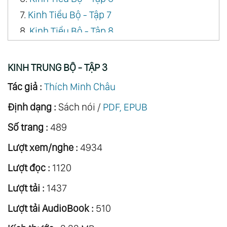
7.
Kinh Tiểu Bộ - Tập 7
8.
Kinh Tiểu Bộ - Tập 8
9.
Kinh Tiểu Bộ - Tập 9
10.
Kinh Tiểu Bộ - Tập 10
KINH TRUNG BỘ - TẬP 3
11.
Kinh Tiểu Bộ - Tập 11
Tác giả :
Thích Minh Châu
12.
Kinh Tiểu Bộ - Tập 12
Định dạng :
Sách nói /
PDF, EPUB
13.
Kinh Trung Bộ - Tập 1
Số trang :
489
14.
Kinh Trung Bộ - Tập 2
15.
Kinh Trung Bộ - Tập 3
Lượt xem/nghe :
4934
16.
Kinh Trường Bộ - Tập 1
Lượt đọc :
1120
17.
Kinh Trường Bộ - Tập 2
Lượt tải :
1437
18.
Kinh Trường Bộ - Tập 3
Lượt tải AudioBook :
510
19.
Kinh Tương Ưng Bộ - Tập 1
20.
Kinh Tương Ưng Bộ - Tập 2