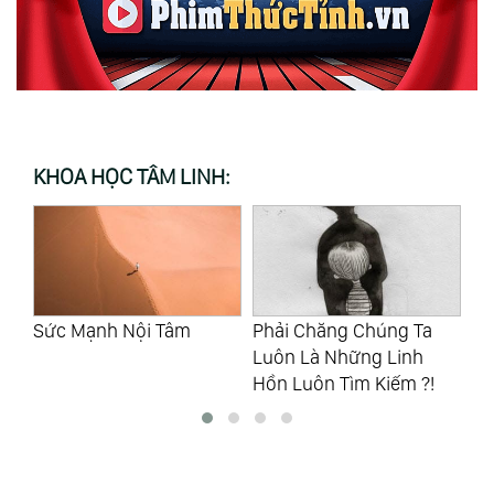
KHOA HỌC TÂM LINH:
Sức Mạnh Nội Tâm
Phải Chăng Chúng Ta
Ng
Luôn Là Những Linh
Th
Hồn Luôn Tìm Kiếm ?!
Sa