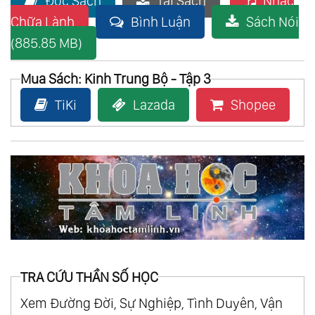
Đọc Sách
Tải Sách
Nhạc
Chữa Lành
Bình Luận
Sách Nói
(885.85 MB)
Mua Sách: Kinh Trung Bộ - Tập 3
TiKi
Lazada
Shopee
TRA CỨU THẦN SỐ HỌC
Xem Đường Đời, Sự Nghiệp, Tình Duyên, Vận