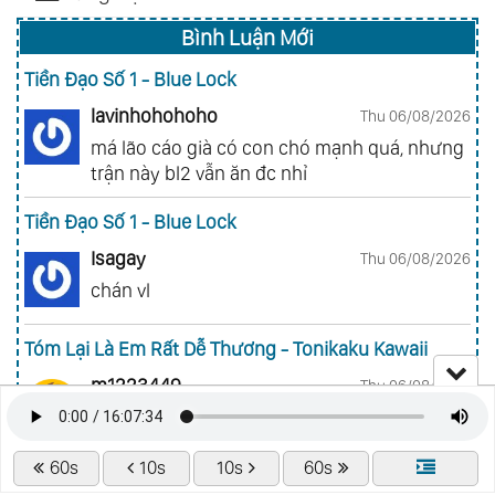
Bình Luận Mới
Tiền Đạo Số 1 - Blue Lock
lavinhohohoho
Thu 06/08/2026
má lão cáo già có con chó mạnh quá, nhưng
trận này bl2 vẫn ăn đc nhỉ
Tiền Đạo Số 1 - Blue Lock
Isagay
Thu 06/08/2026
chán vl
Tóm Lại Là Em Rất Dễ Thương - Tonikaku Kawaii
m1223449
Thu 06/08/2026
Ad da chap mới đê lười quá ròi
60s
10s
10s
60s
Sát Thủ Về Vườn - Sakamoto Days