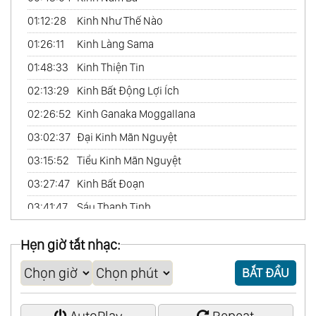
01:12:28
Kinh Như Thế Nào
01:26:11
Kinh Làng Sama
01:48:33
Kinh Thiện Tin
02:13:29
Kinh Bất Động Lợi Ích
02:26:52
Kinh Ganaka Moggallana
03:02:37
Đại Kinh Mãn Nguyệt
03:15:52
Tiểu Kinh Mãn Nguyệt
03:27:47
Kinh Bất Đoạn
03:41:47
Sáu Thanh Tịnh
04:06:19
Kinh Chân Nhân
Hẹn giờ tắt nhạc:
04:32:23
Kinh Nên Hành Trì - Không Nên Hành Trì
BẮT ĐẦU
05:14:46
Kinh Đa Giới
05:35:12
Kinh Thôn Tiên
AutoPlay
Repeat