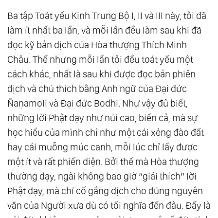
Ba tập Toát yếu Kinh Trung Bộ I, II và III này, tôi đã
làm ít nhất ba lần, và mỗi lần đều làm sau khi đã
đọc kỹ bản dịch của Hòa thượng Thích Minh
Châu. Thế nhưng mỗi lần tôi đều toát yếu một
cách khác, nhất là sau khi được đọc bản phiên
dịch và chú thích bằng Anh ngữ của Đại đức
Ñaṇamoli và Đại đức Bodhi. Như vậy đủ biết,
những lời Phật dạy như núi cao, biển cả, mà sự
học hiểu của mình chỉ như một cái xẻng đào đất
hay cái muỗng múc canh, mỗi lúc chỉ lấy được
một ít và rất phiến diện. Bởi thế mà Hòa thượng
thường dạy, ngài không bao giờ “giải thích” lời
Phật dạy, mà chỉ cố gắng dịch cho đúng nguyên
văn của Người xưa dù có tối nghĩa đến đâu. Đấy là