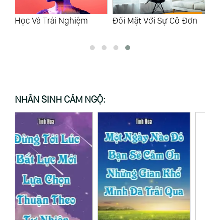
ân
Học Và Trải Nghiệm
Đối Mặt Với Sự Cô Đơn
Th
NHÂN SINH CẢM NGỘ: