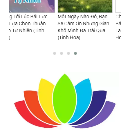
Một Ngày Nào Đó, Bạn
Châm Trà Chỉ Cần Tới
Bạ
Sẽ Cảm Ơn Những Gian
Bảy Phần, Ba Phần Lưu
Ho
Khổ Mình Đã Trải Qua
Lại Là Nhân Nghĩa (Tinh
Cầ
(Tinh Hoa)
Hoa)
(T