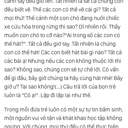
cánh tay đều giơ lên. Tất nhiên là tất cả chúng con
đều biết vẽ. Thế các con có thể vẽ cái gì? Tất cả
mọi thứ! Thế cảnh một con chó đang nuốt chiếc
xe cứu hỏa trong rừng thì sao? Dĩ nhiên rồi. Thầy
muốn con chó to cỡ nào?“Ai trong số các con có
thể hát?”. Tất cả đều giơ tay. Tất nhiên là chúng
con có thể hát! Các con biết hát bài gì nào? Tất cả
các bài ạ! Nhưng nếu các con không thuộc lời thì
sao? Không sao, chúng con sẽ tự chế lời. Có vấn
đề gì đâu, bây giờ chúng ta hãy cùng hát nhé! Bây
giờ ư? Tại sao không!(…) Câu trả lời của bọn trẻ
luôn là “Có ạ!”. Lặp đi lặp lại như thế.
Trong mỗi đứa trẻ luôn có một sự tự tin bẩm sinh,
một nguồn vui vô tận và khát khao học tập không
ngừng. Với chúng, mọi thứ đều có thể thực hiện