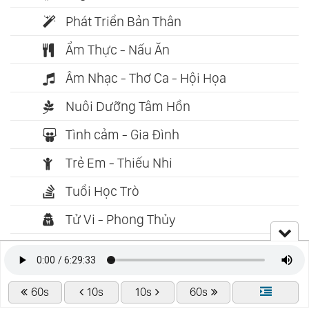
Phát Triển Bản Thân
Ẩm Thực - Nấu Ăn
Âm Nhạc - Thơ Ca - Hội Họa
Nuôi Dưỡng Tâm Hồn
Tình cảm - Gia Đình
Trẻ Em - Thiếu Nhi
Tuổi Học Trò
Tử Vi - Phong Thủy
Biên Khảo - Địa Lý
Khám Phá - Bí Ẩn
60s
10s
10s
60s
Huyền Bí - Giả Tưởng