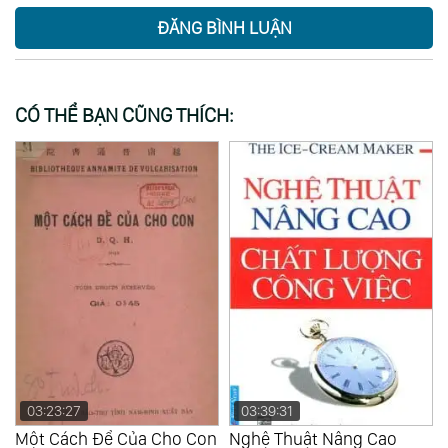
ĐĂNG BÌNH LUẬN
CÓ THỂ BẠN CŨNG THÍCH:
03:23:27
03:39:31
Một Cách Để Của Cho Con
Nghệ Thuật Nâng Cao