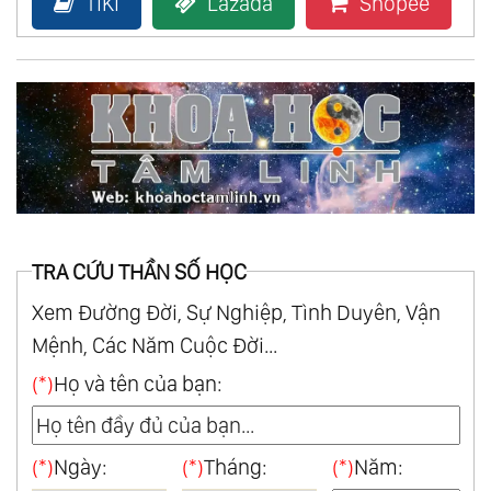
TiKi
Lazada
Shopee
TRA CỨU THẦN SỐ HỌC
Xem Đường Đời, Sự Nghiệp, Tình Duyên, Vận
Mệnh, Các Năm Cuộc Đời...
(*)
Họ và tên của bạn:
(*)
Ngày:
(*)
Tháng:
(*)
Năm: