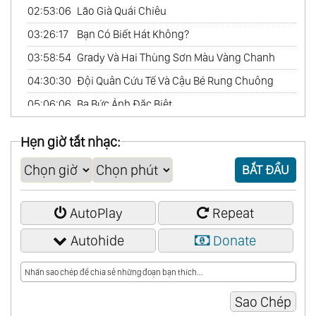
02:53:06
Lão Già Quái Chiêu
03:26:17
Bạn Có Biết Hát Không?
03:58:54
Grady Và Hai Thùng Sơn Màu Vàng Chanh
04:30:30
Đội Quân Cứu Tế Và Cậu Bé Rung Chuông
05:06:06
Ba Bức Ảnh Đặc Biệt
05:46:36
Anh Hề Xiếc
Hẹn giờ tắt nhạc:
BẮT ĐẦU
AutoPlay
Repeat
Autohide
Donate