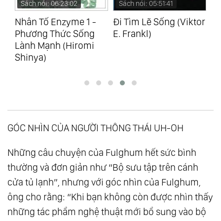
Sách nói: 06:23:02
Sách nói: 05:51:41
S
Nhân Tố Enzyme 1 -
Đi Tìm Lẽ Sống (Viktor
Ch
Phương Thức Sống
E. Frankl)
(S
Lành Mạnh (Hiromi
Shinya)
GÓC NHÌN CỦA NGƯỜI THÔNG THÁI UH-OH
Những câu chuyện của Fulghum hết sức bình
thường và đơn giản như “Bộ sưu tập trên cánh
cửa tủ lạnh”, nhưng với góc nhìn của Fulghum,
ông cho rằng: “Khi bạn không còn được nhìn thấy
những tác phẩm nghệ thuật mới bổ sung vào bộ