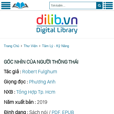
Trang Chủ
Thư Viện
Tâm Lý - Kỹ Năng
GÓC NHÌN CỦA NGƯỜI THÔNG THÁI
Tác giả :
Robert Fulghum
Giọng đọc :
Phương Anh
NXB :
Tổng Hợp Tp. Hcm
Năm xuất bản :
2019
Định dạng :
Sách nói /
PDF, EPUB