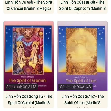
Linh Hồn Cự Giải - The Spirit
Linh Hồn Của Ma Kết - The
Of Cancer (Merlin’S Magic)
Spirit Of Capricorn (Merlin’S
Magic)
Sách nói: 00:31:13
Sách nói: 00:31:48
Linh Hồn Của Song Tử - The
Linh Hồn Của Sư Tử - The
Spirit Of Gemini (Merlin’S
Spirit Of Leo (Merlin’S
Magic)
Magic)