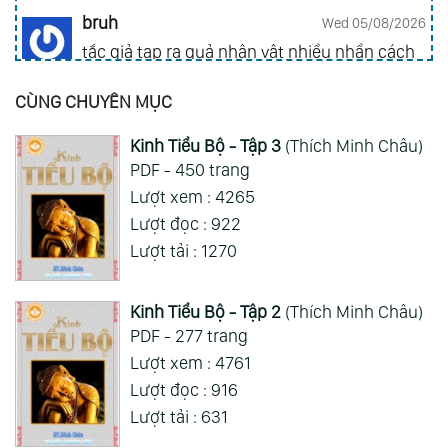
bruh
Wed 05/08/2026
tắc giả tạp ra quả nhân vật nhiều nhần cách
nhiều chức năng vl
CÙNG CHUYÊN MỤC
Gia Đình Điệp Viên - Spy X Family
Kinh Tiểu Bộ - Tập 3
(Thích Minh Châu)
ai hỏi 123
Wed 05/08/2026
PDF - 450 trang
Mong 1 ngày shop ra 2 chap
Lượt xem : 4265
Lượt đọc : 922
Xem Thêm
Lượt tải : 1270
Kinh Tiểu Bộ - Tập 2
(Thích Minh Châu)
PDF - 277 trang
Lượt xem : 4761
Lượt đọc : 916
Lượt tải : 631