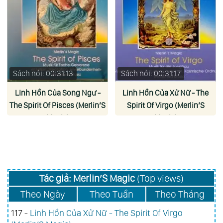
Sách nói: 00:31:13
Sách nói: 00:31:17
Linh Hồn Của Song Ngư -
Linh Hồn Của Xử Nữ - The
The Spirit Of Pisces (Merlin’S
Spirit Of Virgo (Merlin’S
Magic)
Magic)
Tác giả: Merlin’S Magic
(Top views)
Theo Ngày
Theo Tuần
Theo Tháng
117 -
Linh Hồn Của Xử Nữ - The Spirit Of Virgo