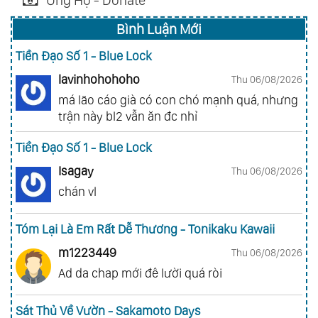
Ủng Hộ - Donate
Bình Luận Mới
Tiền Đạo Số 1 - Blue Lock
lavinhohohoho
Thu 06/08/2026
má lão cáo già có con chó mạnh quá, nhưng
trận này bl2 vẫn ăn đc nhỉ
Tiền Đạo Số 1 - Blue Lock
Isagay
Thu 06/08/2026
chán vl
Tóm Lại Là Em Rất Dễ Thương - Tonikaku Kawaii
m1223449
Thu 06/08/2026
Ad da chap mới đê lười quá ròi
Sát Thủ Về Vườn - Sakamoto Days