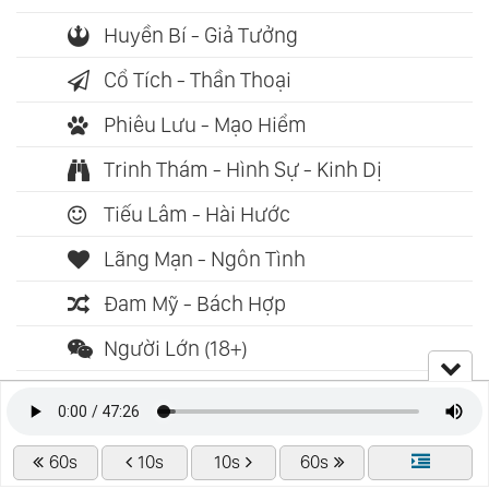
Huyền Bí - Giả Tưởng
Cổ Tích - Thần Thoại
Phiêu Lưu - Mạo Hiểm
Trinh Thám - Hình Sự - Kinh Dị
Tiếu Lâm - Hài Hước
Lãng Mạn - Ngôn Tình
Đam Mỹ - Bách Hợp
Người Lớn (18+)
Truyện Ngắn - Tiểu Thuyết
Truyện Dài Trọn Bộ
60s
10s
10s
60s
Kịch Bản - Sân Khấu