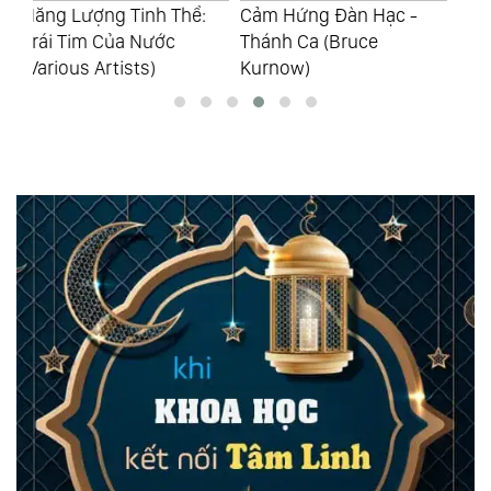
Cảm Hứng Đàn Hạc -
Celtic Và Harp (Bruce
Ch
Thánh Ca (Bruce
Kurnow)
Hạ
Kurnow)
(B