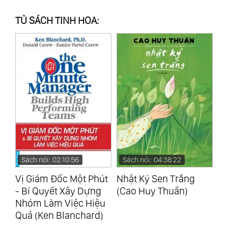
TỦ SÁCH TINH HOA:
Sách nói: 02:10:56
Sách nói: 04:38:22
S
i
Vị Giám Đốc Một Phút
Nhật Ký Sen Trắng
99
- Bí Quyết Xây Dựng
(Cao Huy Thuần)
Tu
Nhóm Làm Việc Hiệu
Tr
Quả (Ken Blanchard)
Ph