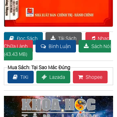
Đọc Sách
Tải Sách
Nhạc
Chữa Lành
Bình Luận
Sách Nói
(43.43 MB)
Mua Sách: Tại Sao Mác Đúng
TiKi
Lazada
Shopee