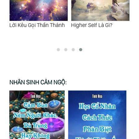
ái
Lời Kêu Gọi Thần Thánh
Higher Self Là Gì?
Lu
Với
Tr
NHÂN SINH CẢM NGỘ: