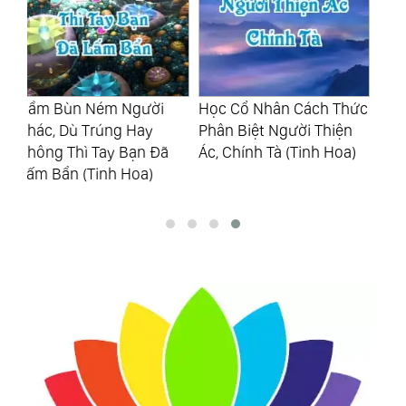
Học Cổ Nhân Cách Thức
Đừng Tới Lúc Bất Lực
Là
Phân Biệt Người Thiện
Mới Lựa Chọn Thuận
Ch
Ác, Chính Tà (Tinh Hoa)
Theo Tự Nhiên (Tinh
Th
Hoa)
Mỏ
Ho