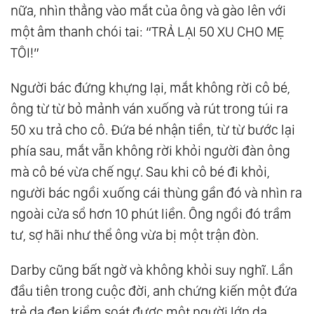
nữa, nhìn thẳng vào mắt của ông và gào lên với
một âm thanh chói tai: “TRẢ LẠI 50 XU CHO MẸ
TÔI!”
Người bác đứng khựng lại, mắt không rời cô bé,
ông từ từ bỏ mảnh ván xuống và rút trong túi ra
50 xu trả cho cô. Đứa bé nhận tiền, từ từ bước lại
phía sau, mắt vẫn không rời khỏi người đàn ông
mà cô bé vừa chế ngự. Sau khi cô bé đi khỏi,
người bác ngồi xuống cái thùng gần đó và nhìn ra
ngoài cửa sổ hơn 10 phút liền. Ông ngồi đó trầm
tư, sợ hãi như thể ông vừa bị một trận đòn.
Darby cũng bất ngờ và không khỏi suy nghĩ. Lần
đầu tiên trong cuộc đời, anh chứng kiến một đứa
trẻ da đen kiểm soát được một người lớn da