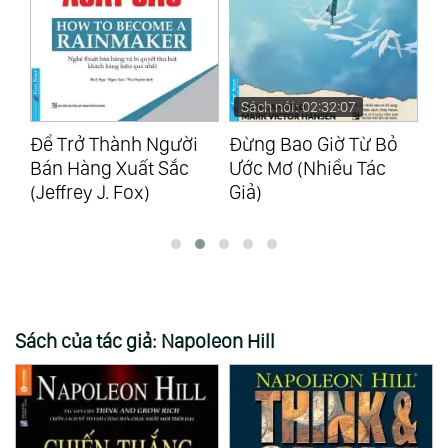
Sách nói: 02:32:07
Đừng Bao Giờ Từ Bỏ
Kỷ Luật Không Nước
Sứ
Ước Mơ (Nhiều Tác
Mắt (Nhiều Tác Giả)
Tr
Giả)
Ka
Sách của tác giả: Napoleon Hill