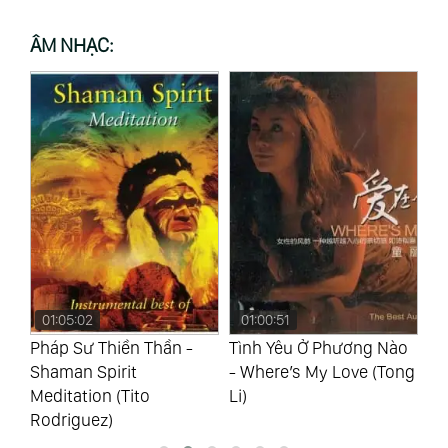
ÂM NHẠC:
01:05:02
01:00:51
0
Pháp Sư Thiền Thần -
Tình Yêu Ở Phương Nào
Kh
ng
Shaman Spirit
- Where’s My Love (Tong
Ha
Meditation (Tito
Li)
(T
Rodriguez)