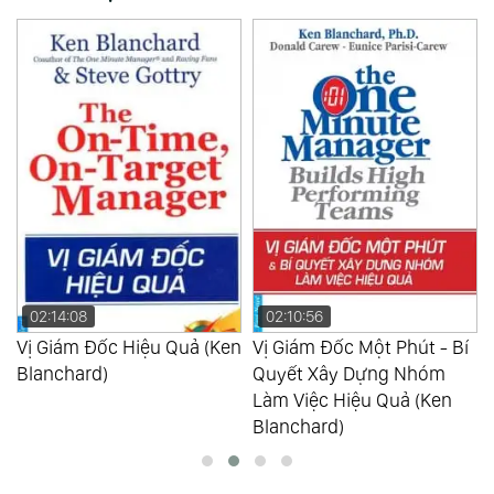
02:10:56
07:36:14
n
Vị Giám Đốc Một Phút - Bí
Làm Giàu Bằng Sức Mạnh
Quyết Xây Dựng Nhóm
Tiềm Thức (Joseph
Làm Việc Hiệu Quả (Ken
Murphy)
Blanchard)