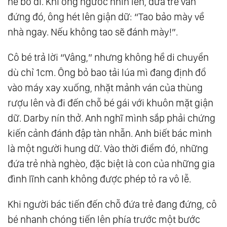
hề bỏ đi. Khi ông ngước nhìn lên, đứa trẻ vẫn
đứng đó, ông hét lên giận dữ: “Tao bảo mày về
nhà ngay. Nếu không tao sẽ đánh mày!”.
Cô bé trả lời “Vâng,” nhưng không hề di chuyển
dù chỉ 1cm. Ông bỏ bao tải lúa mì đang định đổ
vào máy xay xuống, nhặt mảnh ván của thùng
rượu lên và đi đến chỗ bé gái với khuôn mặt giận
dữ. Darby nín thở. Anh nghĩ mình sắp phải chứng
kiến cảnh đánh đập tàn nhẫn. Anh biết bác mình
là một người hung dữ. Vào thời điểm đó, những
đứa trẻ nhà nghèo, đặc biệt là con của những gia
đình lĩnh canh không được phép tỏ ra vô lễ.
Khi người bác tiến đến chỗ đứa trẻ đang đứng, cô
bé nhanh chóng tiến lên phía trước một bước