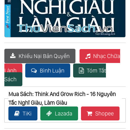
Khiếu Nại Bản Quyền
Nhạc Chữa
Lành
Bình Luận
Tóm Tắt
Sách
Mua Sách: Think And Grow Rich - 16 Nguyên
Tắc Nghĩ Giàu, Làm Giàu
TiKi
Lazada
Shopee