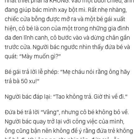
nhất thiết phải là KHÔNG. Vào một buổi chiều, anh
đang giúp bác mình xay bột mì. Rất nhẹ nhàng,
chiếc cửa bỗng được mở ra và một bé gái xuất
hiện, cô bé là con của một trong những gia đình
da đen lĩnh canh, cô bước vào và dừng chân gần
trước cửa. Người bác ngước nhìn thấy đứa bé và
quát: “Mày muốn gì?”
Bé gái trả lời lễ phép: “Mẹ cháu nói rằng ông hãy
trả bà 50 xu!”
Người bác đáp lại: “Tao không trả. Giờ thì về đi.”
Đứa bé trả lời “Vâng”, nhưng cô bé không bỏ về.
Người bác quay trở lại với công việc của mình,
ông cũng bận nên không để ý rằng đứa trẻ không