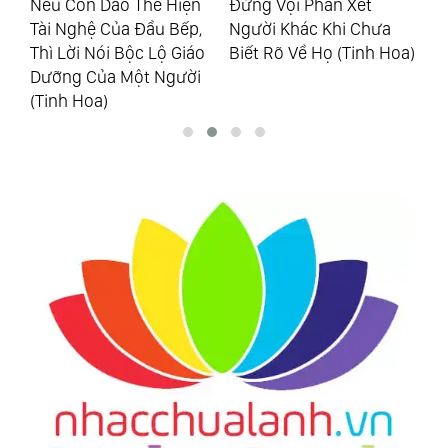
nh
Nếu Con Dao Thể Hiện
Đừng Vội Phán Xét
4 
Tài Nghệ Của Đầu Bếp,
Người Khác Khi Chưa
Kh
hất
Thì Lời Nói Bộc Lộ Giáo
Biết Rõ Về Họ (Tinh Hoa)
Th
Dưỡng Của Một Người
Ho
(Tinh Hoa)