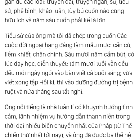
gần đủ các loại: truyện dài, truyện ngắn, sử, tiểu
sử, phê bình, khảo luận, tùy bú cuốn nào cũng
hữu ích và năm sáu cuốn phải kể là lớn.
Tiểu sử của ông mà tôi đã chép trong cuốn Các
cuộc đời ngoại hạng đáng làm mẫu mực: cần cù,
liêm khiết, chân chính. Sáu mươi năm cầm bút, có
lúc dạy học, diễn thuyết; tám mươi tuổi vẫn đều
đều mỗi ngày ngồi vào bàn viết cả buổi sáng; vừa
viết xong tập Hồi kí, thì vào dưỡng đường trị bệnh
ruột và nửa tháng sau tắt nghỉ.
Ông nổi tiếng là nhà luân lí có khuynh hướng tình
cảm, lãnh nhiệm vụ hướng dẫn thanh niên trong
thời đại nhiều biến chuyển nhất của Pháp (từ Thế
chiến thứ nhất tới nay), và ông đã được ba thể hệ