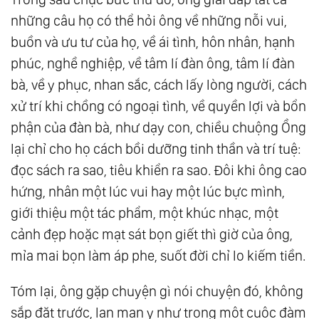
những câu họ có thể hỏi ông về những nỗi vui,
buồn và ưu tư của họ, về ái tình, hôn nhân, hạnh
phúc, nghề nghiệp, về tâm lí đàn ông, tâm lí đàn
bà, về y phục, nhan sắc, cách lấy lòng người, cách
xử trí khi chồng có ngoại tình, về quyền lợi và bổn
phận của đàn bà, như dạy con, chiều chuộng Ồng
lại chỉ cho họ cách bồi dưỡng tinh thần và trí tuệ:
đọc sách ra sao, tiêu khiển ra sao. Đôi khi ông cao
hứng, nhân một lúc vui hay một lúc bực mình,
giới thiệu một tác phẩm, một khúc nhạc, một
cảnh đẹp hoặc mạt sát bọn giết thì giờ của ông,
mỉa mai bọn làm áp phe, suốt đời chỉ lo kiếm tiền.
Tóm lại, ông gặp chuyện gì nói chuyện đó, không
sắp đặt trước, lan man y như trong một cuộc đàm