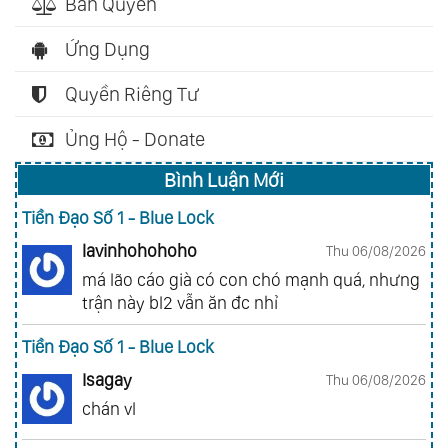
Bản Quyền
Ứng Dụng
Quyền Riêng Tư
Ủng Hộ - Donate
Bình Luận Mới
Tiền Đạo Số 1 - Blue Lock
lavinhohohoho
Thu 06/08/2026
má lão cáo già có con chó mạnh quá, nhưng
trận này bl2 vẫn ăn đc nhỉ
Tiền Đạo Số 1 - Blue Lock
Isagay
Thu 06/08/2026
chán vl