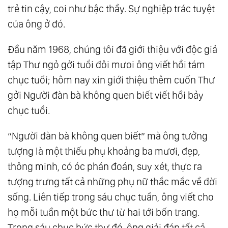
trẻ tin cậy, coi như bậc thầy. Sự nghiệp trác tuyệt
của ông ở đó.
Đầu năm 1968, chúng tôi đã giới thiệu với độc giả
tập Thư ngỏ gởi tuổi đôi mưoi ông viết hồi tám
chục tuổi; hôm nay xin giới thiệu thêm cuốn Thư
gởi Người đàn bà không quen biết viết hồi bảy
chục tuổi.
“Người đàn bà không quen biết” mà ông tưởng
tượng là một thiếu phụ khoảng ba mươi, đẹp,
thông minh, có óc phán đoán, suy xét, thực ra
tượng trưng tất cả những phụ nữ thắc mắc về đời
sống. Liên tiếp trong sáu chục tuần, ông viết cho
họ mỗi tuần một bức thư từ hai tới bốn trang.
Trong sáu chục bức thư đó, ông giải đáp tất cả