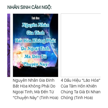
NHÂN SINH CẢM NGỘ:
Nguyên Nhân Gia Đình
4 Dấu Hiệu “Lão Hóa”
Nh
c
Bất Hòa Không Phải Do
Của Tâm Hồn Khiến
Đẵ
Ngoại Tình, Mà Đến Từ
Chúng Ta Già Đi Nhanh
Cù
“Chuyện Này” (Tinh Hoa)
Chóng (Tinh Hoa)
Ch
Ho