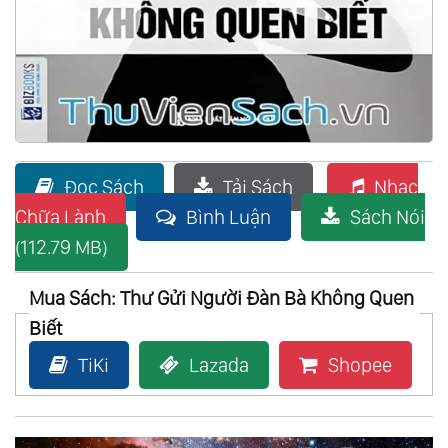
Đọc Sách
Tải Sách
Nhạc
Chữa Lành
Bình Luận
Sách Nói
(112.79 MB)
Mua Sách: Thư Gửi Người Đàn Bà Không Quen
Biết
TiKi
Lazada
Shopee