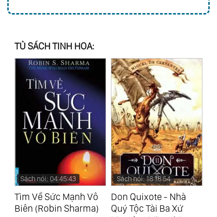
TỦ SÁCH TINH HOA:
Sách nói: 04:45:43
Sách nói: 18:18:54
S
Da
Tìm Về Sức Mạnh Vô
Don Quixote - Nhà
Su
Biên (Robin Sharma)
Quý Tộc Tài Ba Xứ
(A