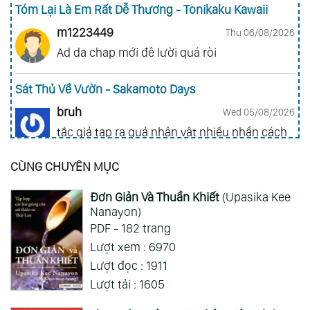
Tóm Lại Là Em Rất Dễ Thương - Tonikaku Kawaii
m1223449
Thu 06/08/2026
Ad da chap mới đê lười quá ròi
Sát Thủ Về Vườn - Sakamoto Days
bruh
Wed 05/08/2026
tắc giả tạp ra quả nhân vật nhiều nhần cách
nhiều chức năng vl
CÙNG CHUYÊN MỤC
Gia Đình Điệp Viên - Spy X Family
Đơn Giản Và Thuần Khiết
(Upasika Kee
ai hỏi 123
Wed 05/08/2026
Nanayon)
Mong 1 ngày shop ra 2 chap
PDF - 182 trang
Lượt xem : 6970
Xem Thêm
Lượt đọc : 1911
Lượt tải : 1605