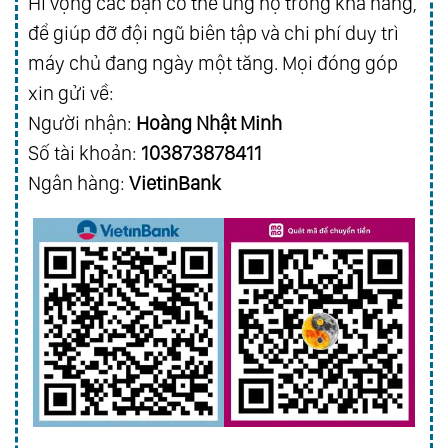
Hi vọng các bạn có thể ủng hộ trong khả năng,
01:38:30
Sự Xung Khắc Trong Hôn Nhân (Bức Thư Thứ
để giúp đỡ đội ngũ biên tập và chi phí duy trì
Hai)
máy chủ đang ngày một tăng. Mọi đóng góp
01:42:39
Sùng Bái Trong Hôn Nhân
xin gửi về:
01:47:48
Người Đàn Bà Kia (Bức Thư Thứ Nhất)
Người nhận:
Hoàng Nhật Minh
01:55:44
Người Đàn Bà Kia (Bức Thư Thứ Hai) # Hết
Số tài khoản:
103873878411
Ngân hàng:
VietinBank