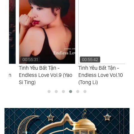
00:55:31
00:55:42
0
Tình Yêu Bất Tận -
Tình Yêu Bất Tận -
Tì
n
Endless Love Vol.9 (Yao
Endless Love Vol.10
En
Si Ting)
(Tong Li)
Si