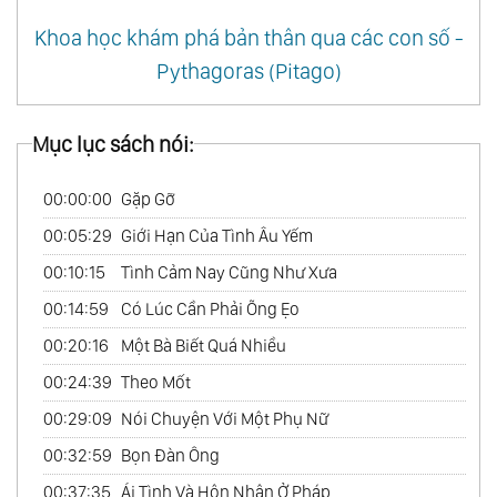
Khoa học khám phá bản thân qua các con số -
Pythagoras (Pitago)
Mục lục sách nói:
00:00:00
Gặp Gỡ
00:05:29
Giới Hạn Của Tình Âu Yếm
00:10:15
Tình Cảm Nay Cũng Như Xưa
00:14:59
Có Lúc Cần Phải Õng Ẹo
00:20:16
Một Bà Biết Quá Nhiều
00:24:39
Theo Mốt
00:29:09
Nói Chuyện Với Một Phụ Nữ
00:32:59
Bọn Đàn Ông
00:37:35
Ái Tình Và Hôn Nhân Ở Pháp