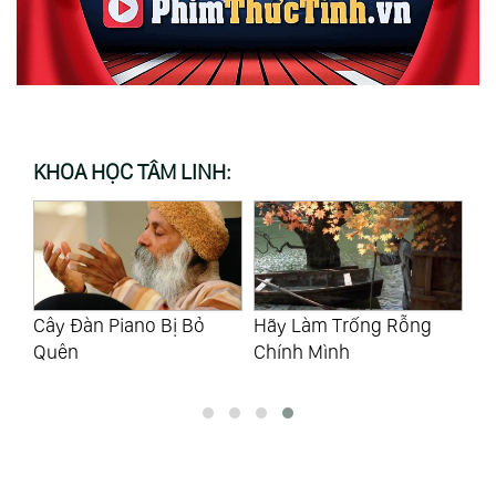
KHOA HỌC TÂM LINH:
Cây Đàn Piano Bị Bỏ
Hãy Làm Trống Rỗng
Ng
Quên
Chính Mình
Du