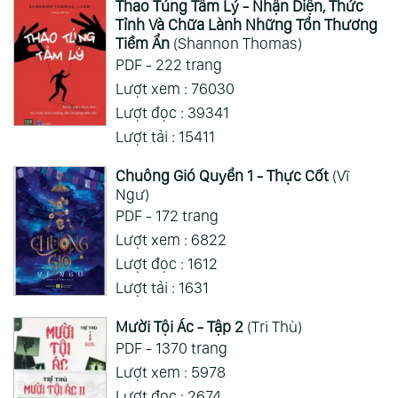
Thao Túng Tâm Lý - Nhận Diện, Thức
Tỉnh Và Chữa Lành Những Tổn Thương
Tiềm Ẩn
(Shannon Thomas)
PDF - 222 trang
Lượt xem : 76030
Lượt đọc : 39341
Lượt tải : 15411
Chuông Gió Quyển 1 - Thực Cốt
(Vĩ
Ngư)
PDF - 172 trang
Lượt xem : 6822
Lượt đọc : 1612
Lượt tải : 1631
Mười Tội Ác - Tập 2
(Tri Thù)
PDF - 1370 trang
Lượt xem : 5978
Lượt đọc : 2674