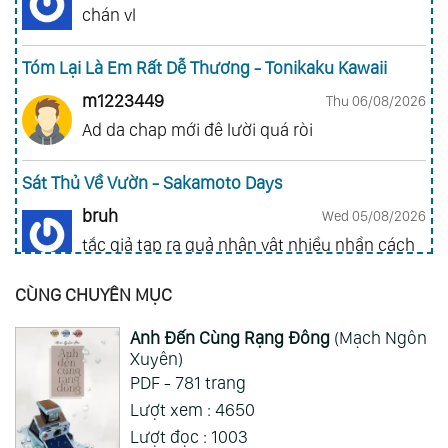
chán vl
Tóm Lại Là Em Rất Dễ Thương - Tonikaku Kawaii
m1223449
Thu 06/08/2026
Ad da chap mới đê lười quá ròi
Sát Thủ Về Vườn - Sakamoto Days
bruh
Wed 05/08/2026
tắc giả tạp ra quả nhân vật nhiều nhần cách
nhiều chức năng vl
CÙNG CHUYÊN MỤC
Gia Đình Điệp Viên - Spy X Family
Anh Đến Cùng Rạng Đông
(Mạch Ngôn
ai hỏi 123
Wed 05/08/2026
Xuyên)
Mong 1 ngày shop ra 2 chap
PDF - 781 trang
Lượt xem : 4650
Xem Thêm
Lượt đọc : 1003