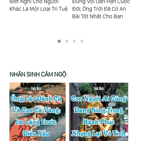
Đừng Vội Oán Hận Cuộc
Chỉ Có Đức Phật A Di Đà
Tạ
Tuệ
Đời, Ông Trời Đã Có An
Có Duyên Sâu Nặng Với
Bị
Bài Tốt Nhất Cho Bạn
Chúng Sanh
NHÂN SINH CẢM NGỘ: