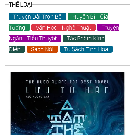
THỂ LOẠI
Truyện Dài Trọn Bộ
Huyền Bí - Giả
Tưởng
Văn Học - Nghệ Thuật
Truyện
Ngắn - Tiểu Thuyết
Tác Phẩm Kinh
Điển
Sách Nói
Tủ Sách Tinh Hoa