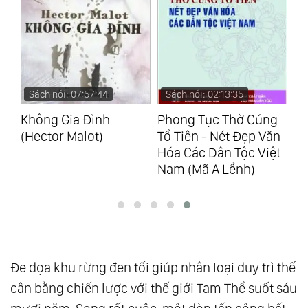
Sách nói: 02:13:35
Sách nói: 01:25:38
S
Phong Tục Thờ Cúng
Ai Lấy Miếng Pho Mát
Th
Tổ Tiên - Nét Đẹp Văn
Của Tôi? (Spencer
16
Hóa Các Dân Tộc Việt
Johnson)
Gi
Nam (Mã A Lềnh)
(N
Đe dọa khu rừng đen tối giúp nhân loại duy trì thế
cân bằng chiến lược với thế giới Tam Thể suốt sáu