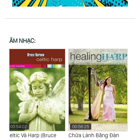
ÂM NHẠC:
00:56:25
00:59:08
0
Chữa Lành Bằng Đàn
Đàn Hạc Về Giáng Sinh -
Âm