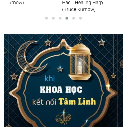
Hạc - Healing Harp
Christmas Harp (Bruce
Th
(Bruce Kurnow)
Kurnow)
Of