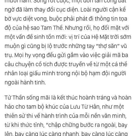
mươi năm. Song rốt cuộc, một đòn tấn công bất
ngờ đã làm thay đổi cục diện. Loài người cận kề
bờ vực diệt vong, buộc phải phát đi thông tin tọa
độ của hệ sao Tam Thể. Nhưng rồi, họ đối mặt với
một vấn đề sinh tồn mới: vị trí của Hệ Mặt trời sớm
muộn gì cũng bị lộ trước những tay “thợ săn” vũ
trụ. Mọi hy vọng đều gửi gắm vào việc giải mã ba
câu chuyện cổ tích được truyền về từ một cá thể
nhân loại giấu mình trong nội bộ hạm đội người
ngoài hành tinh.
Tử Thần sống mãi là kết thúc hoành tráng và hoàn
hảo cho tam bộ khúc của Lưu Từ Hân, như một
thiên sử thi về hành trình của mỗi nền văn minh,
từ khi thức tỉnh, “chập chững bước ra ngoài, bay
lên, bay càng lúc càng nhanh, bay càng lúc càng