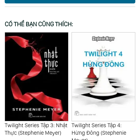
CÓ THỂ BẠN CŨNG THÍCH:
34:56:46
t
Twilight Series Tập 4:
Báu Vật Của Đời (Mạc
Hừng Đông (Stephenie
Ngôn)