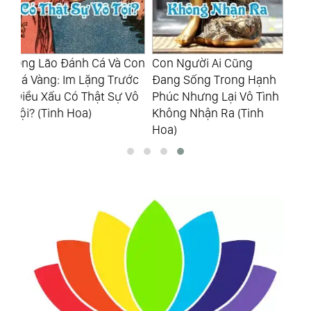
Con
Con Người Ai Cũng
Học Cách Bình Thản Với
Dễ
ớc
Đang Sống Trong Hạnh
Đời, Chuyện Duyên Phận
Là
Vô
Phúc Nhưng Lại Vô Tình
Hãy Cứ Để Trời Cao
Tr
Không Nhận Ra (Tinh
(Tinh Hoa)
Ho
Hoa)