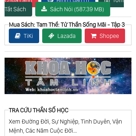
Chữa Lành
Bình Luận (1)
Tóm
Tắt Sách
Sách Nói (587.39 MB)
Mua Sách: Tam Thể: Tử Thần Sống Mãi​ - Tập 3
TiKi
Lazada
Shopee
TRA CỨU THẦN SỐ HỌC
Xem Đường Đời, Sự Nghiệp, Tình Duyên, Vận
Mệnh, Các Năm Cuộc Đời...