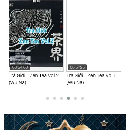
00:54:00
00:51:25
0
ủa
Trà Giới - Zen Tea Vol.2
Trà Giới - Zen Tea Vol.1
Nh
d
(Wu Na)
(Wu Na)
Ch
a)
Gr