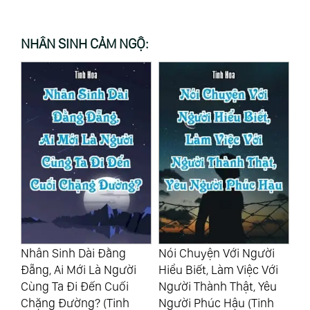
NHÂN SINH CẢM NGỘ:
h
Nhân Sinh Dài Đằng
Nói Chuyện Với Người
Vợ
Đẵng, Ai Mới Là Người
Hiểu Biết, Làm Việc Với
Sự
Cùng Ta Đi Đến Cuối
Người Thành Thật, Yêu
Ng
Chặng Đường? (Tinh
Người Phúc Hậu (Tinh
Tr