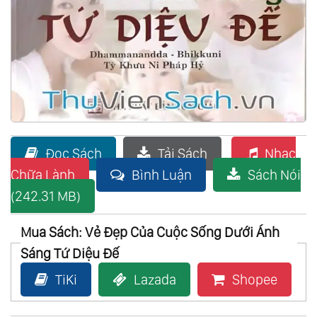
Đọc Sách
Tải Sách
Nhạc
Chữa Lành
Bình Luận
Sách Nói
(242.31 MB)
Mua Sách: Vẻ Đẹp Của Cuộc Sống Dưới Ánh
Sáng Tứ Diệu Đế
TiKi
Lazada
Shopee