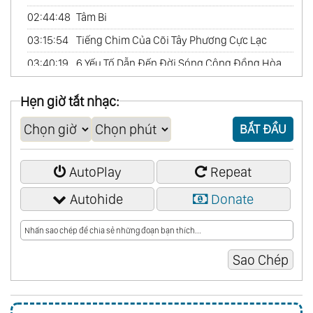
02:44:48
Tâm Bi
03:15:54
Tiếng Chim Của Cõi Tây Phương Cực Lạc
03:40:19
6 Yếu Tố Dẫn Đến Đời Sóng Cộng Đồng Hòa
Hợp
Hẹn giờ tắt nhạc:
03:59:07
Vài Quan Sát Và Gợi Ý Cho Thiền Minh Sát
BẮT ĐẦU
AutoPlay
Repeat
Autohide
Donate