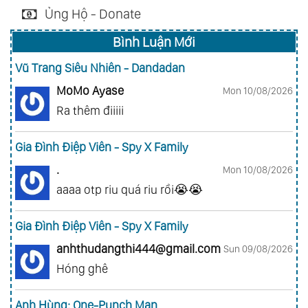
Ủng Hộ - Donate
Bình Luận Mới
Vũ Trang Siêu Nhiên - Dandadan
MoMo Ayase
Mon 10/08/2026
Ra thêm điiiii
Gia Đình Điệp Viên - Spy X Family
.
Mon 10/08/2026
aaaa otp riu quá riu rồi😭😭
Gia Đình Điệp Viên - Spy X Family
anhthudangthi444@gmail.com
Sun 09/08/2026
Hóng ghê
Anh Hùng: One-Punch Man