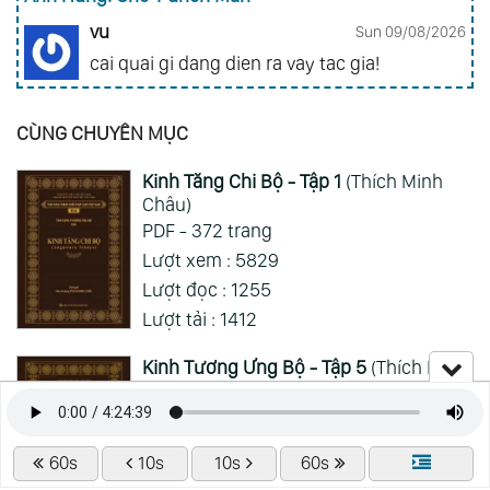
vu
Sun 09/08/2026
cai quai gi dang dien ra vay tac gia!
Đảo Hải Tặc - One Piece
CÙNG CHUYÊN MỤC
nhuquynh013ag@gmail.com
Sun 09/08/2026
Kinh Tăng Chi Bộ - Tập 1
(Thích Minh
Nhớ quá nhớ,nhiều lúc muốn côi mà không
Châu)
xem được phải xem rivew, giờ có cái app này
PDF - 372 trang
đọc sướng ghê
Lượt xem : 5829
Xem Thêm
Lượt đọc : 1255
Lượt tải : 1412
Kinh Tương Ưng Bộ - Tập 5
(Thích Minh
Châu)
PDF - 485 trang
Lượt xem : 3955
60s
10s
10s
60s
Lượt đọc : 955