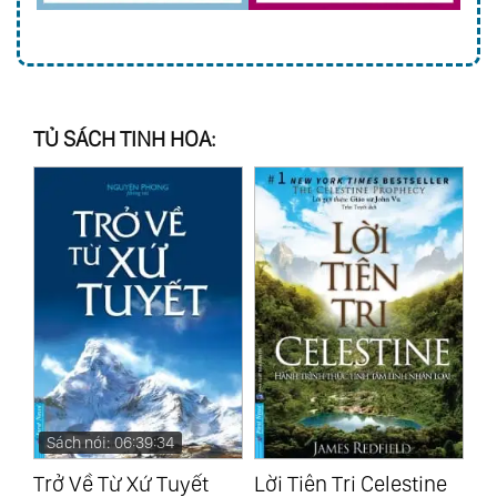
TỦ SÁCH TINH HOA:
Sách nói: 06:39:34
s
Trở Về Từ Xứ Tuyết
Lời Tiên Tri Celestine
Bí