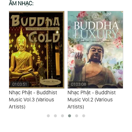
ÂM NHẠC:
01:03:08
01:00:24
0
Nhạc Phật - Buddhist
Nhạc Phật Thư Giãn -
Nh
Music Vol.2 (Various
Buddha Spa Music Vol.5
Bu
Artists)
(Ocean Media)
(O