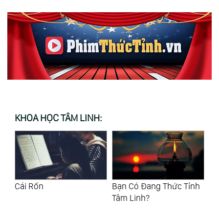
KHOA HỌC TÂM LINH:
n
Cái Rốn
Bạn Có Đang Thức Tỉnh
Th
Tâm Linh?