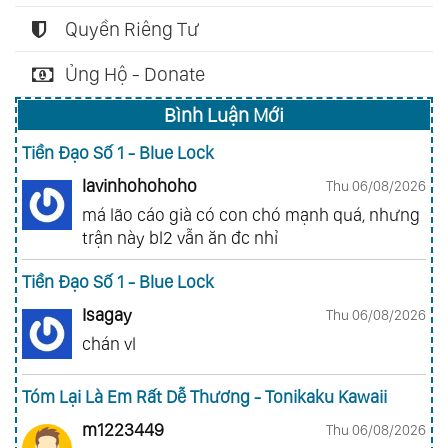
Quyền Riêng Tư
Ủng Hộ - Donate
Bình Luận Mới
Tiền Đạo Số 1 - Blue Lock
lavinhohohoho
Thu 06/08/2026
má lão cáo già có con chó mạnh quá, nhưng
trận này bl2 vẫn ăn đc nhỉ
Tiền Đạo Số 1 - Blue Lock
Isagay
Thu 06/08/2026
chán vl
Tóm Lại Là Em Rất Dễ Thương - Tonikaku Kawaii
m1223449
Thu 06/08/2026