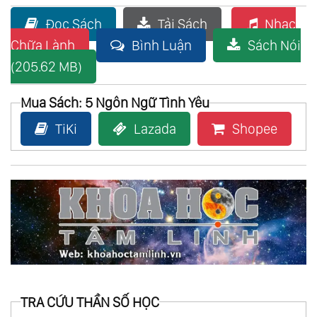
Đọc Sách
Tải Sách
Nhạc
Chữa Lành
Bình Luận
Sách Nói
(205.62 MB)
Mua Sách: 5 Ngôn Ngữ Tình Yêu
TiKi
Lazada
Shopee
TRA CỨU THẦN SỐ HỌC