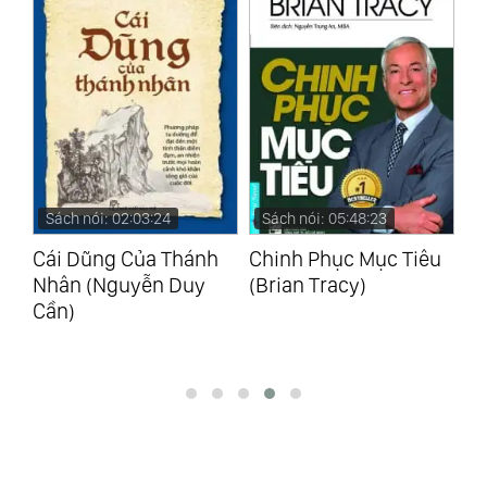
Sách nói: 02:03:24
Sách nói: 05:48:23
S
Cái Dũng Của Thánh
Chinh Phục Mục Tiêu
Ti
Nhân (Nguyễn Duy
(Brian Tracy)
(T
Cần)