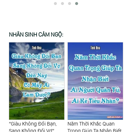
NHÂN SINH CẢM NGỘ:
Năm Thời Khắc Quan
Đạm Bạc Là Một Loại Mỹ
Mộ
Trọng Giúp Ta Nhận Biết
Đức, Một Loại Trưởng
Hà