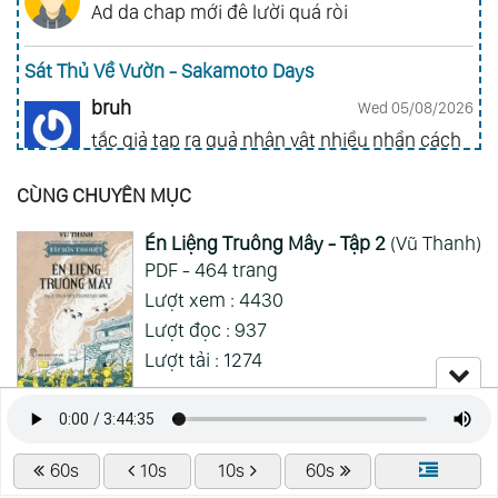
Ad da chap mới đê lười quá ròi
Sát Thủ Về Vườn - Sakamoto Days
bruh
Wed 05/08/2026
tắc giả tạp ra quả nhân vật nhiều nhần cách
nhiều chức năng vl
CÙNG CHUYÊN MỤC
Gia Đình Điệp Viên - Spy X Family
Én Liệng Truông Mây - Tập 2
(Vũ Thanh)
ai hỏi 123
Wed 05/08/2026
PDF - 464 trang
Mong 1 ngày shop ra 2 chap
Lượt xem : 4430
Lượt đọc : 937
Xem Thêm
Lượt tải : 1274
Én Liệng Truông Mây - Tập 1
(Vũ Thanh)
PDF - 425 trang
60s
10s
10s
60s
Lượt xem : 4664