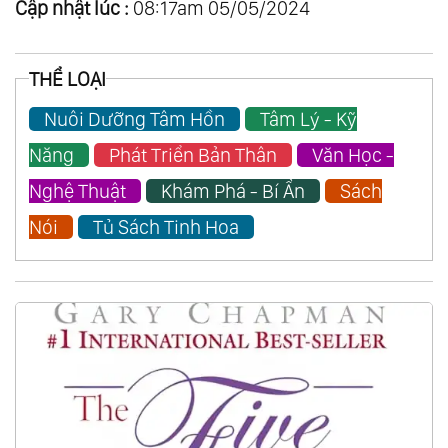
Cập nhật lúc :
08:17am 05/05/2024
THỂ LOẠI
Nuôi Dưỡng Tâm Hồn
Tâm Lý - Kỹ
Năng
Phát Triển Bản Thân
Văn Học -
Nghệ Thuật
Khám Phá - Bí Ẩn
Sách
Nói
Tủ Sách Tinh Hoa