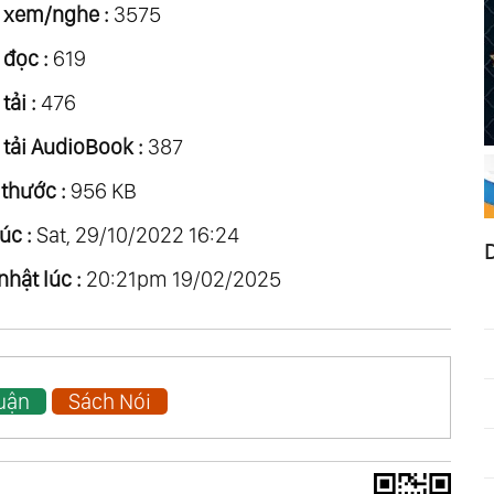
 xem/nghe :
3575
 đọc :
619
tải :
476
 tải AudioBook :
387
 thước :
956 KB
úc :
Sat, 29/10/2022 16:24
nhật lúc :
20:21pm 19/02/2025
Luận
Sách Nói