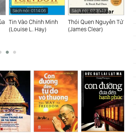
Sách nói: 01:14:06
Sách nói: 07:35:13
Sá
ủa
Tin Vào Chính Mình
Thói Quen Nguyên Tử
Tha
(Louise L. Hay)
(James Clear)
Cuộ