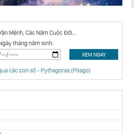
Vận Mệnh, Các Năm Cuộc Đời...
Ngày tháng năm sinh:
XEM NGAY
ua các con số - Pythagoras (Pitago)
1