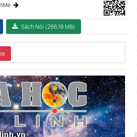
anMe
Sách Nói (266.19 MB)
ee