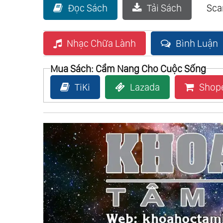
Đọc Sách
Tải Sách
Sc
Nhạc Chữa Lành
Bình Luận
Mua Sách: Cẩm Nang Cho Cuộc Sống
TiKi
Lazada
Shop