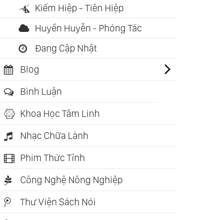
Kiếm Hiệp - Tiên Hiệp
ch nói: 04:29:13
Sách nói: 09:41:41
Sách nói: 0
Huyền Huyễn - Phóng Tác
y Thái Độ Đổi
Sức Mạnh Tiềm Thức
Sức Mạnh 
c Đời (Jeff Keller)
(Joseph Murphy)
Tâm (Hải 
Đang Cập Nhật
Blog
Bình Luận
Khoa Học Tâm Linh
Nhạc Chữa Lành
Phim Thức Tỉnh
Công Nghệ Nông Nghiệp
Thư Viện Sách Nói