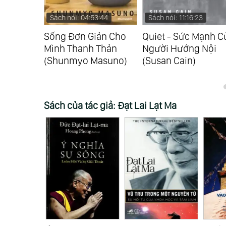
:59
Sách nói: 04:53:44
Sách nói: 11:16:23
ủa Sự
Sống Đơn Giản Cho
Quiet - Sức Mạnh C
teve Jobs)
Mình Thanh Thản
Người Hướng Nội
(Shunmyo Masuno)
(Susan Cain)
Sách của tác giả: Đạt Lai Lạt Ma