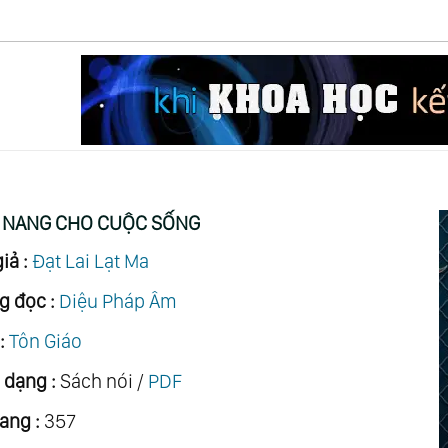
 NANG CHO CUỘC SỐNG
iả :
Đạt Lai Lạt Ma
g đọc :
Diệu Pháp Âm
:
Tôn Giáo
 dạng :
Sách nói /
PDF
ang :
357