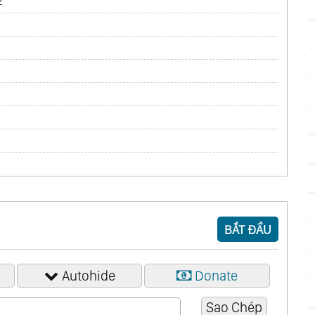
2
BẮT ĐẦU
Autohide
Donate