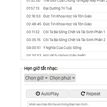
01:32:00
Thế Giới Của Chúng Ta Ngày Nay Phần 
01:57:13
Đại Dương Trí Tuệ
02:16:53
Đức Tin Khoa Học Và Tôn Giáo
02:48:45
Đức Tin Khoa Học Và Tôn Giáo
03:11:32
Cõi Ta Bà Sống Chết Và Tái Sinh Phần 1
03:35:15
Cõi Ta Bà Sống Chết Và Tái Sinh Phần 2
04:00:51
Ý Nghĩa Của Cuộc Sống
04:34:53
Nói Về Sự Nóng Giận {Hết}
Hẹn giờ tắt nhạc:
AutoPlay
Repeat