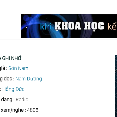
À GHI NHỚ
iả :
Sơn Nam
g đọc :
Nam Dương
:
Hồng Đức
 dạng :
Radio
 xem/nghe :
4805