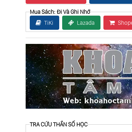
Mua Sách: Đi Và Ghi Nhớ
TiKi
Lazada
Shop
TRA CỨU THẦN SỐ HỌC