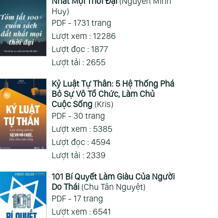
Nhất Mọi Thời Đại
(Nguyễn Minh
Huy)
PDF - 1731 trang
Lượt xem : 12286
Lượt đọc : 1877
Lượt tải : 2655
Kỷ Luật Tự Thân: 5 Hệ Thống Phá
Bỏ Sự Vô Tổ Chức, Làm Chủ
Cuộc Sống
(Kris)
PDF - 30 trang
Lượt xem : 5385
Lượt đọc : 4594
 Trời Và Rong
Lượt tải : 2339
n (Sơn Nam)
101 Bí Quyết Làm Giàu Của Người
Do Thái
(Chu Tân Nguyệt)
PDF - 17 trang
Lượt xem : 6541