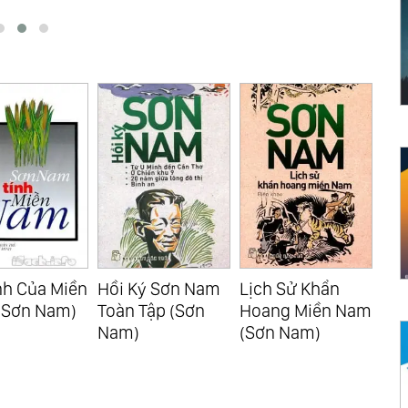
ý Sơn Nam
Lịch Sử Khẩn
Sài Gòn Xưa, Ấn
Mây
Tập (Sơn
Hoang Miền Nam
Tượng 300 Năm
Biể
(Sơn Nam)
Và Tiếp Cận Với
Đồng Bằng Sông
Cửu Long (Sơn
Nam)