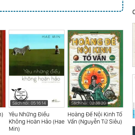
Sách nói: 05:16:14
Sách nói: 02:38:20
Sá
m)
Yêu Những Điều
Hoàng Đế Nội Kinh Tố
Bác
Không Hoàn Hảo (Hae
Vấn (Nguyễn Tử Siêu)
Chí
Min)
(Hồ