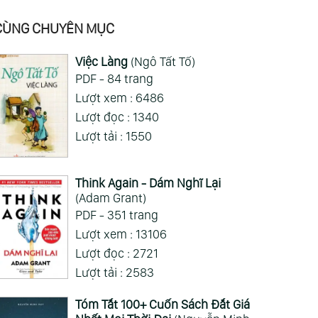
tắc giả tạp ra quả nhân vật nhiều nhần
cách nhiều chức năng vl
CÙNG CHUYÊN MỤC
Gia Đình Điệp Viên - Spy X Family
Việc Làng
(Ngô Tất Tố)
PDF - 84 trang
ai hỏi 123
Wed 05/08/2026
Lượt xem : 6486
Mong 1 ngày shop ra 2 chap
Lượt đọc : 1340
Lượt tải : 1550
Xem Thêm
Think Again - Dám Nghĩ Lại
(Adam Grant)
PDF - 351 trang
Lượt xem : 13106
ch nói: 02:20:33
Sách nói: 06:34:04
Sách nói: 0
Lượt đọc : 2721
 Sĩ Tốt Nhất Là
Giàu Có Từ Nội Tâm
Talmud - T
Lượt tải : 2583
nh Mình - Tập 1
(Trần Thị Kim Dung)
Tuệ Do Tha
ng Chiêu Quang)
Quang Á)
Tóm Tắt 100+ Cuốn Sách Đắt Giá