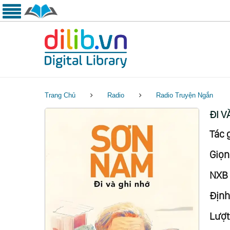
Trang Chủ
Radio
Radio Truyện Ngắn
ĐI V
Tác g
Giọn
NXB 
Định
Lượt