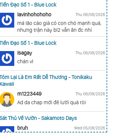
Tiền Đạo Số 1 - Blue Lock
lavinhohohoho
Thu 06/08/2026
má lão cáo già có con chó mạnh quá,
nhưng trận này bl2 vẫn ăn đc nhỉ
Tiền Đạo Số 1 - Blue Lock
Isagay
Thu 06/08/2026
chán vl
Tóm Lại Là Em Rất Dễ Thương - Tonikaku
Kawaii
m1223449
Thu 06/08/2026
Ad da chap mới đê lười quá ròi
Sát Thủ Về Vườn - Sakamoto Days
bruh
Wed 05/08/2026