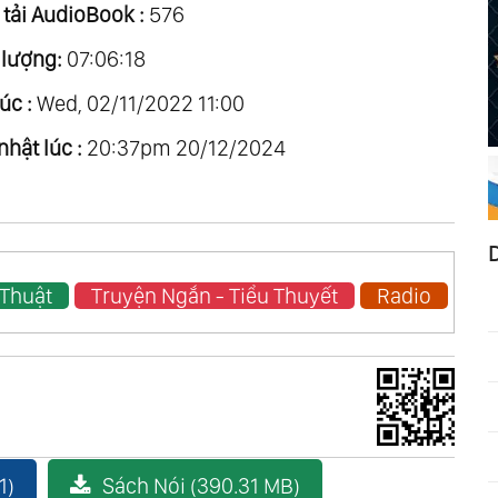
 tải AudioBook :
576
 lượng:
07:06:18
úc :
Wed, 02/11/2022 11:00
nhật lúc :
20:37pm 20/12/2024
 Thuật
Truyện Ngắn - Tiểu Thuyết
Radio
1)
Sách Nói (390.31 MB)