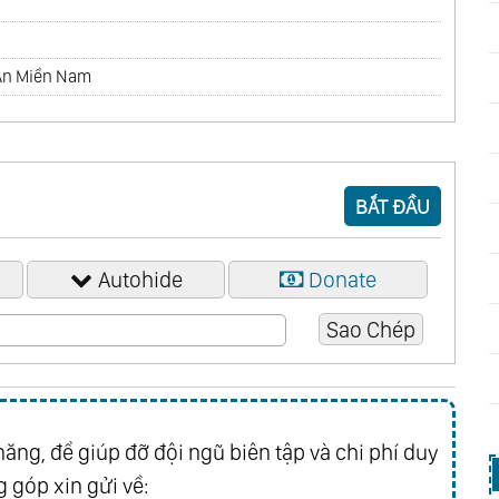
Ăn Miền Nam
BẮT ĐẦU
Autohide
Donate
ăng, để giúp đỡ đội ngũ biên tập và chi phí duy
 góp xin gửi về: