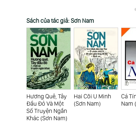
Sách của tác giả: Sơn Nam
uê, Tây
Hai Cõi U Minh
Cá Tính Của Miền
Hồi K
Và Một
(Sơn Nam)
Nam (Sơn Nam)
Toàn 
ện Ngắn
Nam)
ơn Nam)