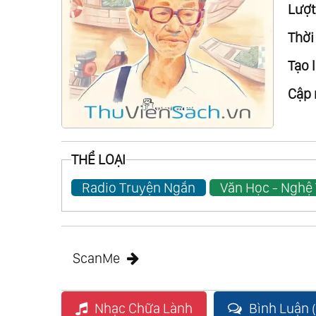
Lượt
Thời
Tạo l
Cập 
THỂ LOẠI
Radio Truyện Ngắn
Văn Học - Nghệ
ScanMe
Nhạc Chữa Lành
Bình Luận (