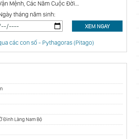
Vận Mệnh, Các Năm Cuộc Đời...
Ngày tháng năm sinh:
XEM NGAY
ua các con số - Pythagoras (Pitago)
òn
 Ở Đình Làng Nam Bộ