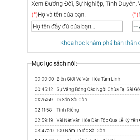
Xem Đường Đời, Sự Nghiệp, Tình Duyên, 
(*)
Họ và tên của bạn:
(*)
Khoa học khám phá bản thân q
Mục lục sách nói:
00:00:00
Biên Giới Và Văn Hóa Tâm Linh
00:45:12
Sự Vắng Bóng Các Ngôi Chùa Tại Sài G
01:25:59
Di Sản Sài Gòn
02:11:58
Tình Riêng
02:59:19
Vài Nét Văn Hóa Dân Tộc Qua Lễ Kỳ Yên
03:47:20
100 Năm Trước Sài Gòn