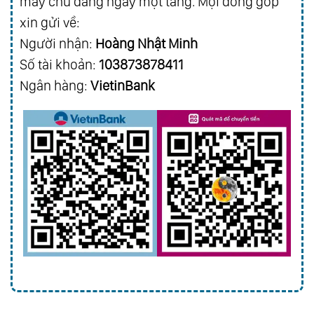
máy chủ đang ngày một tăng. Mọi đóng góp
xin gửi về:
Người nhận:
Hoàng Nhật Minh
Số tài khoản:
103873878411
Ngân hàng:
VietinBank