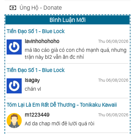
Ủng Hộ - Donate
Bình Luận Mới
Tiền Đạo Số 1 - Blue Lock
lavinhohohoho
Thu 06/08/2026
má lão cáo già có con chó mạnh quá, nhưng
trận này bl2 vẫn ăn đc nhỉ
Tiền Đạo Số 1 - Blue Lock
Isagay
Thu 06/08/2026
chán vl
Tóm Lại Là Em Rất Dễ Thương - Tonikaku Kawaii
m1223449
Thu 06/08/2026
Ad da chap mới đê lười quá ròi