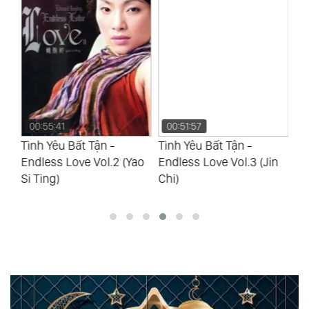
00:55:41
00:51:57
0
hất
Tình Yêu Bất Tận -
Tình Yêu Bất Tận -
Tì
Endless Love Vol.2 (Yao
Endless Love Vol.3 (Jin
En
Si Ting)
Chi)
Si