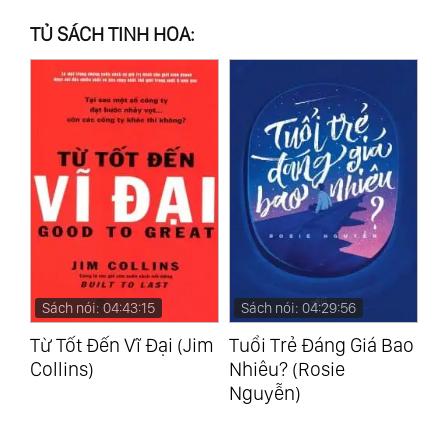
TỦ SÁCH TINH HOA:
Sách nói: 04:43:15
Sách nói: 04:29:56
S
Từ Tốt Đến Vĩ Đại (Jim
Tuổi Trẻ Đáng Giá Bao
Mạ
Collins)
Nhiêu? (Rosie
Hi
Nguyễn)
na)