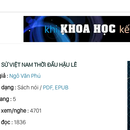
 SỬ VIỆT NAM THỜI ĐẦU HẬU LÊ
iả :
Ngô Văn Phú
 dạng :
Sách nói /
PDF, EPUB
ang :
5
 xem/nghe :
4701
 đọc :
1836