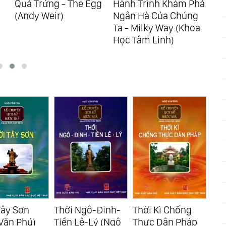
Quả Trứng - The Egg
Hành Trình Khám Phá
Sự 
(Andy Weir)
Ngân Hà Của Chúng
Hãy
Ta - Milky Way (Khoa
Học
Học Tâm Linh)
Tây Sơn
Thời Ngô-Đinh-
Thời Kì Chống
Thờ
Văn Phú)
Tiền Lê-Lý (Ngô
Thực Dân Pháp
Trầ