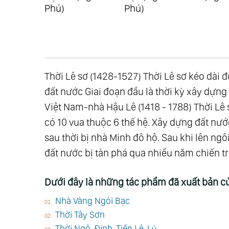
)
Phú)
Phú)
Thời Lê sơ (1428-1527) Thời Lê sơ kéo dài 
đất nước Giai đoạn đầu là thời kỳ xây dựng 
Việt Nam-nhà Hậu Lê (1418 - 1788) Thời Lê 
có 10 vua thuộc 6 thế hệ. Xây dựng đất nước
sau thời bị nhà Minh đô hộ. Sau khi lên ng
đất nước bị tàn phá qua nhiều năm chiến t
Dưới đây là những tác phẩm đã xuất bản củ
Nhà Vàng Ngói Bạc
Thời Tây Sơn
Thời Ngô-Đinh-Tiền Lê-Lý