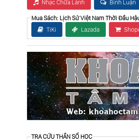
Nhạc Chữa Lành
Bình Luận
Mua Sách: Lịch Sử Việt Nam Thời Đầu Hậ
TiKi
Lazada
Shop
TRA CỨU THẦN SỐ HỌC