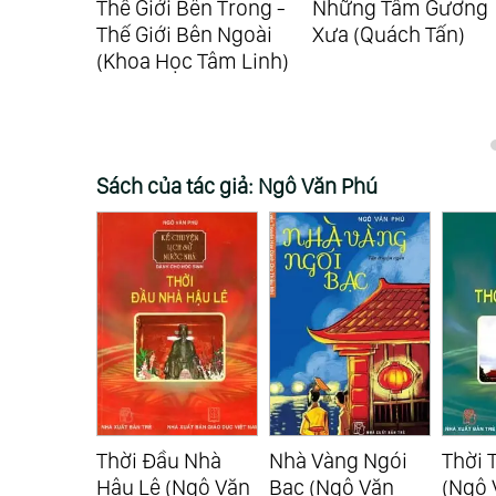
ống
Thế Giới Bên Trong -
Những Tấm Gương
iả)
Thế Giới Bên Ngoài
Xưa (Quách Tấn)
(Khoa Học Tâm Linh)
Sách của tác giả: Ngô Văn Phú
u Nhà
Thời Đầu Nhà
Nhà Vàng Ngói
Thời 
 (Ngô
Hậu Lê (Ngô Văn
Bạc (Ngô Văn
(Ngô 