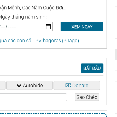
Vận Mệnh, Các Năm Cuộc Đời...
Ngày tháng năm sinh:
XEM NGAY
ua các con số - Pythagoras (Pitago)
BẮT ĐẦU
Autohide
Donate