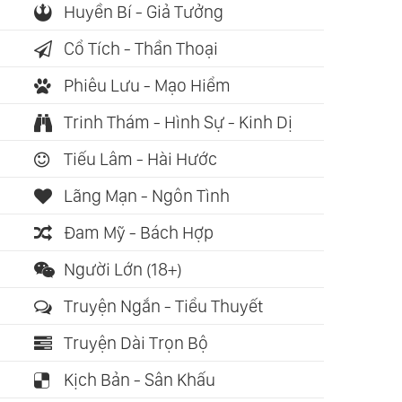
Sống Của Đất -
Một Nguyên Tử Nhỏ
12 Quy Luậ
Huyền Bí - Giả Tưởng
 Bảo Vệ Đất (Khoa
Đến Cỡ Nào? (Ted Ed)
21 Phụ Lu
Cổ Tích - Thần Thoại
 Tâm Linh)
Học Tâm L
Phiêu Lưu - Mạo Hiểm
Trinh Thám - Hình Sự - Kinh Dị
Tiếu Lâm - Hài Hước
Lãng Mạn - Ngôn Tình
Đam Mỹ - Bách Hợp
Người Lớn (18+)
Truyện Ngắn - Tiểu Thuyết
Truyện Dài Trọn Bộ
i Đầu Nhà
Kịch Bản - Sân Khấu
n (Ngô Văn