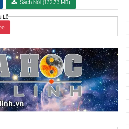
Sách Nói (122.73 MB)
u Lê
ee