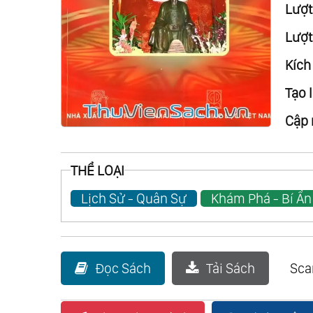
Lượt 
Lượt
Kích
Tạo l
Cập 
THỂ LOẠI
Lịch Sử - Quân Sự
Khám Phá - Bí Ẩn
Đọc Sách
Tải Sách
Sc