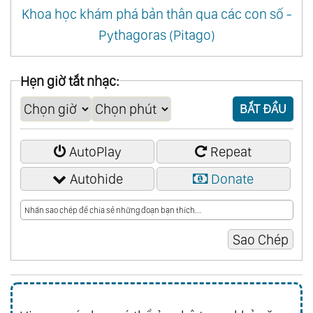
Khoa học khám phá bản thân qua các con số -
Pythagoras (Pitago)
Hẹn giờ tắt nhạc:
BẮT ĐẦU
AutoPlay
Repeat
Autohide
Donate