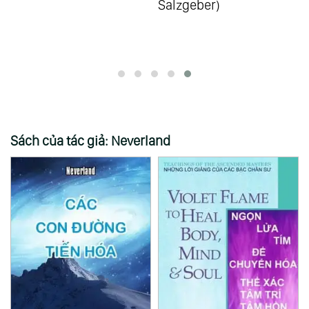
Salzgeber)
Annaeus Seneca)
(R
Sách của tác giả: Neverland