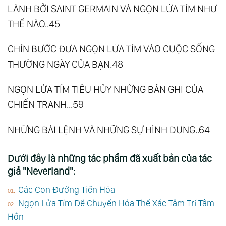
LÀNH BỞI SAINT GERMAIN VÀ NGỌN LỬA TÍM NHƯ
THẾ NÀO..45
CHÍN BƯỚC ĐƯA NGỌN LỬA TÍM VÀO CUỘC SỐNG
THƯỜNG NGÀY CỦA BẠN.48
NGỌN LỬA TÍM TIÊU HỦY NHỮNG BẢN GHI CỦA
CHIẾN TRANH...59
NHỮNG BÀI LỆNH VÀ NHỮNG SỰ HÌNH DUNG..64
Dưới đây là những tác phẩm đã xuất bản của tác
giả "Neverland":
Các Con Đường Tiến Hóa
Ngọn Lửa Tím Để Chuyển Hóa Thể Xác Tâm Trí Tâm
Hồn