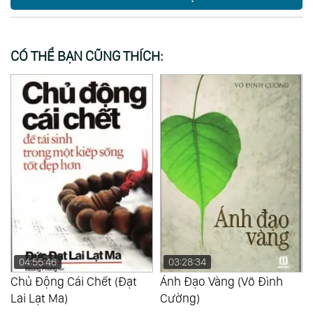
CÓ THỂ BẠN CŨNG THÍCH:
03:28:34
07:43:11
Ánh Đạo Vàng (Võ Đình
Chân Thật Niệm Phật Cực
Cường)
Lạc Hiện Tiền (Thích Thiện