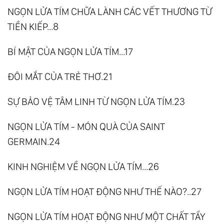
NGỌN LỬA TÍM CHỮA LÀNH CÁC VẾT THƯƠNG TỪ
TIỀN KIẾP...8
BÍ MẬT CỦA NGỌN LỬA TÍM...17
ĐÔI MẮT CỦA TRẺ THƠ.21
SỰ BẢO VỆ TÂM LINH TỪ NGỌN LỬA TÍM.23
NGỌN LỬA TÍM - MÓN QUÀ CỦA SAINT
GERMAIN.24
KINH NGHIỆM VỀ NGỌN LỬA TÍM...26
NGỌN LỬA TÍM HOẠT ĐỘNG NHƯ THẾ NÀO?..27
NGỌN LỬA TÍM HOẠT ĐỘNG NHƯ MỘT CHẤT TẨY