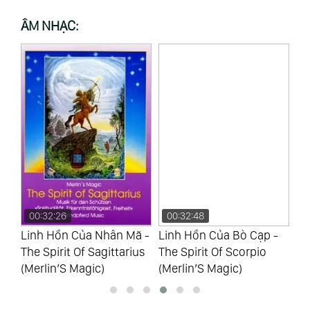
ÂM NHẠC:
00:32:26
00:32:48
0
gư
Linh Hồn Của Nhân Mã -
Linh Hồn Của Bò Cạp -
Li
The Spirit Of Sagittarius
The Spirit Of Scorpio
- 
(Merlin’S Magic)
(Merlin’S Magic)
(M