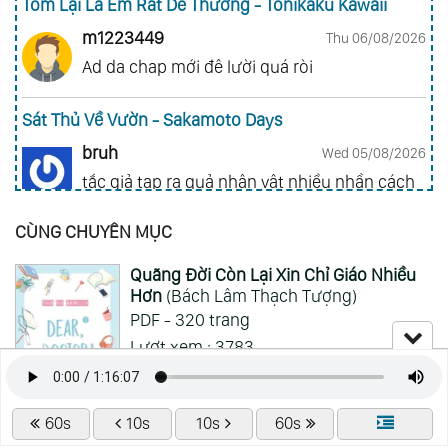
Tóm Lại Là Em Rất Dễ Thương - Tonikaku Kawaii
m1223449
Thu 06/08/2026
Ad da chap mới đê lười quá ròi
Sát Thủ Về Vườn - Sakamoto Days
bruh
Wed 05/08/2026
tắc giả tạp ra quả nhân vật nhiều nhần cách
nhiều chức năng vl
CÙNG CHUYÊN MỤC
Gia Đình Điệp Viên - Spy X Family
Quãng Đời Còn Lại Xin Chỉ Giáo Nhiều
ai hỏi 123
Wed 05/08/2026
Hơn
(Bách Lâm Thạch Tượng)
Mong 1 ngày shop ra 2 chap
PDF - 320 trang
Lượt xem : 3783
Xem Thêm
Lượt đọc : 795
Lượt tải : 441
60s
10s
10s
60s
Chu Nhan
(Thương Nguyệt)