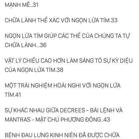
MẠNH MẼ..31
CHỮA LÀNH THỂ XÁC VỚI NGỌN LỬA TÍM.33
NGỌN LỬA TÍM GIÚP CÁC THỂ CỦA CHÚNG TA TỰ
CHỮA LÀNH...36
VẬT LÝ CHIỀU CAO HƠN LÀM SÁNG TỎ SỰ KỲ DIỆU
CỦA NGỌN LỬA TÍM.38
MỘT TRẢI NGHIỆM HOÀI NGHI VỚI NGỌN LỬA
TÍM.41
SỰ KHÁC NHAU GIỮA DECREES - BÀI LỆNH VÀ
MANTRAS - MẬT CHÚ PHƯƠNG ĐÔNG..43
BỆNH ĐAU LƯNG KINH NIÊN ĐÃ ĐƯỢC CHỮA