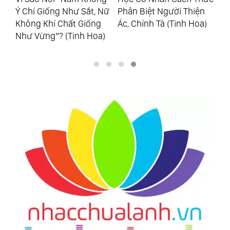
Ý Chí Giống Như Sắt, Nữ
Phân Biệt Người Thiện
Mớ
rẻ
Không Khí Chất Giống
Ác, Chính Tà (Tinh Hoa)
Th
Như Vừng”? (Tinh Hoa)
Ho