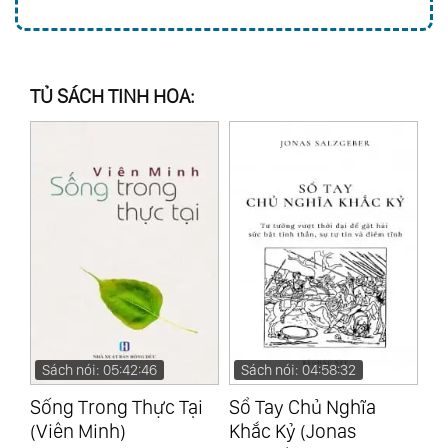
TỦ SÁCH TINH HOA:
Sách nói: 04:58:32
Sách nói: 05:09:24
S
i
Sổ Tay Chủ Nghĩa
Seneca - Những Bức
Là
Khắc Kỷ (Jonas
Thư Đạo Đức (Lucius
Số