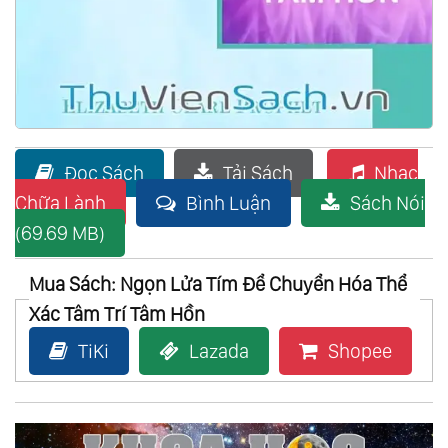
Đọc Sách
Tải Sách
Nhạc
Chữa Lành
Bình Luận
Sách Nói
(69.69 MB)
Mua Sách: Ngọn Lửa Tím Để Chuyển Hóa Thể
Xác Tâm Trí Tâm Hồn
TiKi
Lazada
Shopee