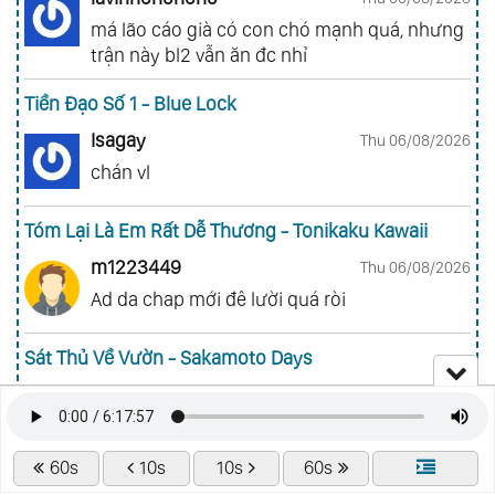
má lão cáo già có con chó mạnh quá, nhưng
trận này bl2 vẫn ăn đc nhỉ
Tiền Đạo Số 1 - Blue Lock
Isagay
Thu 06/08/2026
chán vl
Tóm Lại Là Em Rất Dễ Thương - Tonikaku Kawaii
m1223449
Thu 06/08/2026
Ad da chap mới đê lười quá ròi
Sát Thủ Về Vườn - Sakamoto Days
bruh
Wed 05/08/2026
tắc giả tạp ra quả nhân vật nhiều nhần cách
nhiều chức năng vl
60s
10s
10s
60s
CÙNG CHUYÊN MỤC