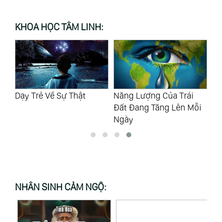
KHOA HỌC TÂM LINH:
?
Dạy Trẻ Về Sự Thật
Năng Lượng Của Trái
Ti
Đất Đang Tăng Lên Mỗi
Co
Ngày
NHÂN SINH CẢM NGỘ: