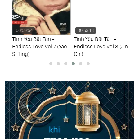
00:59:54
00:53:18
0
Tình Yêu Bất Tận -
Tình Yêu Bất Tận -
Tì
Endless Love Vol.7 (Yao
Endless Love Vol.8 (Jin
En
Si Ting)
Chi)
Si