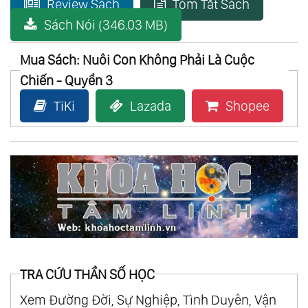
Review Sách
Tóm Tắt Sách
Sách Nói (346.03 MB)
Mua Sách: Nuôi Con Không Phải Là Cuộc
Chiến - Quyển 3
TiKi
Lazada
Shopee
TRA CỨU THẦN SỐ HỌC
Xem Đường Đời, Sự Nghiệp, Tình Duyên, Vận