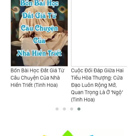
Hậu
Bốn Bài Học Đắt Giá Từ
Cuộc Đối Đáp Giữa Hai
Mi
Câu Chuyện Của Nhà
Tiểu Hòa Thượng: Cửa
Dễ
nh
Hiền Triết (Tinh Hoa)
Đạo Luôn Rộng Mở,
Ph
Quan Trọng Là Ở ‘Ngộ’
Mà
(Tinh Hoa)