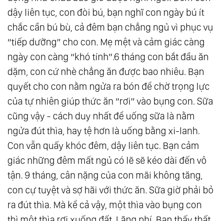
dậy liên tục, con đòi bú, bạn nghĩ con ngày bú ít
chắc cần bú bù, cả đêm bạn chẳng ngủ vì phục vụ
“tiếp dưỡng” cho con. Mẹ mệt và cảm giác càng
ngày con càng “khó tính”.6 tháng con bắt đầu ăn
dặm, con cứ nhè chẳng ăn được bao nhiêu. Bạn
quyết cho con nằm ngửa ra bón để chờ trọng lực
của tự nhiên giúp thức ăn “rơi” vào bụng con. Sữa
cũng vậy - cách duy nhất để uống sữa là nằm
ngửa đút thìa, hay tệ hơn là uống bằng xi-lanh.
Con vẫn quấy khóc đêm, dậy liên tục. Bạn cảm
giác những đêm mất ngủ có lẽ sẽ kéo dài đến vô
tận. 9 tháng, cân nặng của con mãi không tăng,
con cự tuyệt và sợ hãi với thức ăn. Sữa giờ phải bỏ
ra đút thìa. Mà kể cả vậy, một thìa vào bụng con
thì một thìa rơi xuống đất. Lãng phí. Bạn thấy thất