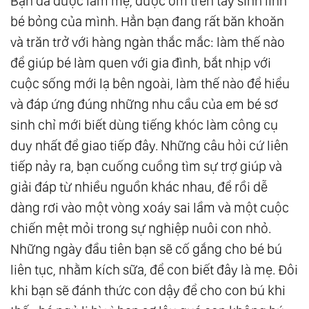
Bạn đã được làm mẹ, được ôm trên tay sinh linh
bé bỏng của mình. Hẳn bạn đang rất băn khoăn
và trăn trở với hàng ngàn thắc mắc: làm thế nào
để giúp bé làm quen với gia đình, bắt nhịp với
cuộc sống mới lạ bên ngoài, làm thế nào để hiểu
và đáp ứng đúng những nhu cầu của em bé sơ
sinh chỉ mới biết dùng tiếng khóc làm công cụ
duy nhất để giao tiếp đây. Những câu hỏi cứ liên
tiếp nảy ra, bạn cuống cuồng tìm sự trợ giúp và
giải đáp từ nhiều nguồn khác nhau, để rồi dễ
dàng rơi vào một vòng xoáy sai lầm và một cuộc
chiến mệt mỏi trong sự nghiệp nuôi con nhỏ.
Những ngày đầu tiên bạn sẽ cố gắng cho bé bú
liên tục, nhằm kích sữa, để con biết đây là mẹ. Đôi
khi bạn sẽ đánh thức con dậy để cho con bú khi