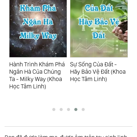
g
Hành Trình Khám Phá
Sự Sống Của Đất -
Cá
Ngân Hà Của Chúng
Hãy Bảo Vệ Đất (Khoa
Tr
Ta - Milky Way (Khoa
Học Tâm Linh)
Li
Học Tâm Linh)