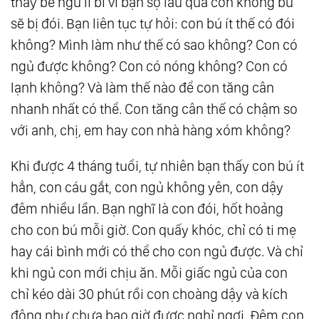
thấy bé ngủ li bì vì bạn sợ lâu quá con không bú
sẽ bị đói. Bạn liên tục tự hỏi: con bú ít thế có đói
không? Mình làm như thế có sao không? Con có
ngủ được không? Con có nóng không? Con có
lạnh không? Và làm thế nào để con tăng cân
nhanh nhất có thể. Con tăng cân thế có chậm so
với anh, chị, em hay con nhà hàng xóm không?
Khi được 4 tháng tuổi, tự nhiên bạn thấy con bú ít
hẳn, con cáu gắt, con ngủ không yên, con dậy
đêm nhiều lần. Bạn nghĩ là con đói, hốt hoảng
cho con bú mỗi giờ. Con quấy khóc, chỉ có ti mẹ
hay cái bình mới có thể cho con ngủ được. Và chỉ
khi ngủ con mới chịu ăn. Mỗi giấc ngủ của con
chỉ kéo dài 30 phút rồi con choàng dậy và kích
động như chưa bao giờ được nghỉ ngơi. Đêm con