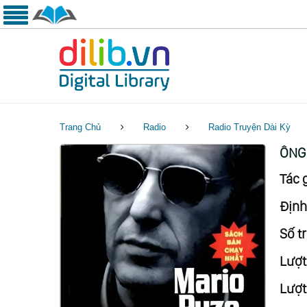
Trang Chủ
Radio
Radio Truyện Dài Kỳ
ÔNG 
Tác g
Định
Số tr
Lượt
Lượt