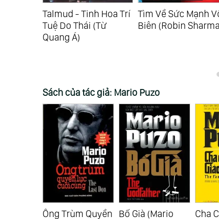
Nội Tâm
Talmud - Tinh Hoa Trí
Tìm Về Sức Mạnh V
m Dung)
Tuệ Do Thái (Từ
Biên (Robin Sharma
Quang Á)
Sách của tác giả: Mario Puzo
̀m Quyền
Bố Già (Mario
Cha Con Giáo
Đất K