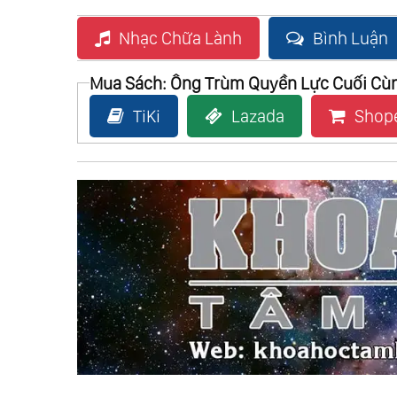
Nhạc Chữa Lành
Bình Luận
Mua Sách: Ông Trùm Quyền Lực Cuối Cù
TiKi
Lazada
Shop