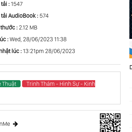
tải :
1547
 tải AudioBook :
574
 thước :
2.12 MB
úc :
Wed, 28/06/2023 11:38
nhật lúc :
13:21pm 28/06/2023
 Thuật
Trinh Thám - Hình Sự - Kinh
anMe