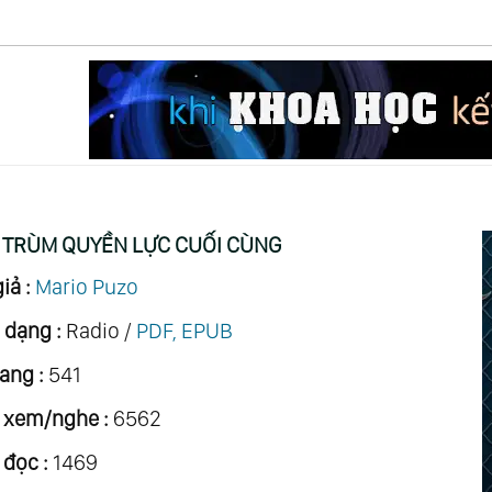
TRÙM QUYỀN LỰC CUỐI CÙNG
iả :
Mario Puzo
 dạng :
Radio /
PDF, EPUB
ang :
541
 xem/nghe :
6562
 đọc :
1469