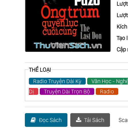
Lượt 
Lượt
Kích
Tạo l
Cập 
THỂ LOẠI
Radio Truyện Dài Kỳ
Văn Học - Nghệ
Dị
Truyện Dài Trọn Bộ
Radio
Đọc Sách
Tải Sách
Sc