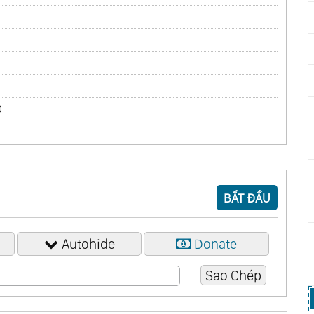
0
2
3
BẮT ĐẦU
4
5
Autohide
Donate
6
7
8