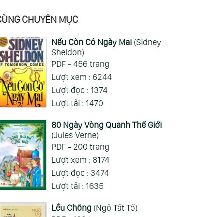
tắc giả tạp ra quả nhân vật nhiều nhần
cách nhiều chức năng vl
CÙNG CHUYÊN MỤC
Gia Đình Điệp Viên - Spy X Family
Nếu Còn Có Ngày Mai
(Sidney
Sheldon)
ai hỏi 123
Wed 05/08/2026
PDF - 456 trang
Mong 1 ngày shop ra 2 chap
Lượt xem : 6244
Lượt đọc : 1374
Xem Thêm
Lượt tải : 1470
80 Ngày Vòng Quanh Thế Giới
(Jules Verne)
PDF - 200 trang
Lượt xem : 8174
Lượt đọc : 3474
Lượt tải : 1635
Lều Chõng
(Ngô Tất Tố)
Sách nói: 05:16:14