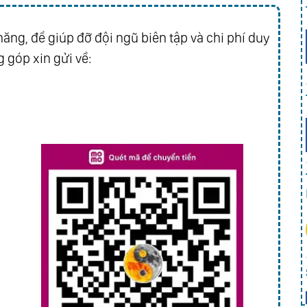
9
0
ăng, để giúp đỡ đội ngũ biên tập và chi phí duy
1
 góp xin gửi về:
2
3
4
5
6
7
8
9
0
1 End