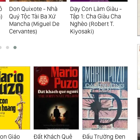
ô
Don Quixote - Nhà
Dạy Con Làm Giàu -
7 T
)
Quý Tộc Tài Ba Xứ
Tập 1: Cha Giàu Cha
Đì
Mancha (Miguel De
Nghèo (Robert T.
(St
Cervantes)
Kiyosaki)
hách Quê
Đấu Trường Đen
Những Kẻ Điên
Qu