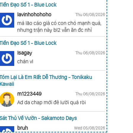
Tiền Đạo Số 1 - Blue Lock
lavinhohohoho
Thu 06/08/2026
má lão cáo già có con chó mạnh quá,
nhưng trận này bl2 vẫn ăn đc nhỉ
Tiền Đạo Số 1 - Blue Lock
Isagay
Thu 06/08/2026
chán vl
Tóm Lại Là Em Rất Dễ Thương - Tonikaku
Kawaii
m1223449
Thu 06/08/2026
Ad da chap mới đê lười quá ròi
Sát Thủ Về Vườn - Sakamoto Days
bruh
Wed 05/08/2026