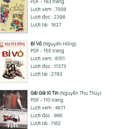
PDF - 183 trang
hói Quen Tạo Gia
Yêu Những Điều
Lượt xem : 7008
nh Hạnh Phúc
Không Hoàn Hảo (Hae
Lượt đọc : 2398
ephen R. Covey)
Min)
Lượt tải : 1627
Bỉ Vỏ
(Nguyên Hồng)
PDF - 155 trang
Lượt xem : 8151
Lượt đọc : 11373
Lượt tải : 2783
Gái Già Xì Tin
(Nguyễn Thu Thủy)
PDF - 110 trang
Lượt xem : 4671
Lượt đọc : 990
Lượt tải : 1182
a Cơn Ác
Ông Trùm Quyền
Bố Già (Mario