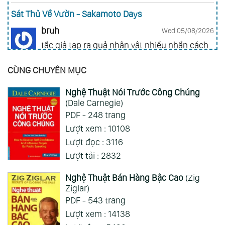
Sát Thủ Về Vườn - Sakamoto Days
bruh
Wed 05/08/2026
tắc giả tạp ra quả nhân vật nhiều nhần cách
nhiều chức năng vl
CÙNG CHUYÊN MỤC
Gia Đình Điệp Viên - Spy X Family
Nghệ Thuật Nói Trước Công Chúng
ai hỏi 123
Wed 05/08/2026
(Dale Carnegie)
Mong 1 ngày shop ra 2 chap
PDF - 248 trang
Lượt xem : 10108
Xem Thêm
Lượt đọc : 3116
Lượt tải : 2832
Nghệ Thuật Bán Hàng Bậc Cao
(Zig
Ziglar)
PDF - 543 trang
Lượt xem : 14138