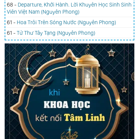
68 -
Departure, Khởi Hành. Lời Khuyên Học Sinh Sinh
Viên Việt Nam (Nguyên Phong)
61 -
Hoa Trôi Trên Sóng Nước (Nguyên Phong)
61 -
Tử Thư Tây Tạng (Nguyên Phong)