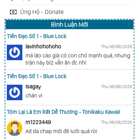
Ủng Hộ - Donate
Bình Luận Mới
Tiền Đạo Số 1 - Blue Lock
lavinhohohoho
Thu 06/08/2026
má lão cáo già có con chó mạnh quá, nhưng
trận này bl2 vẫn ăn đc nhỉ
Tiền Đạo Số 1 - Blue Lock
Isagay
Thu 06/08/2026
chán vl
Tóm Lại Là Em Rất Dễ Thương - Tonikaku Kawaii
m1223449
Thu 06/08/2026
Ad da chap mới đê lười quá ròi