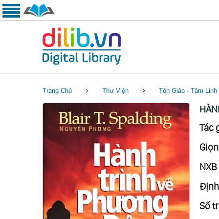
Trang Chủ
Thư Viện
Tôn Giáo - Tâm Linh
HÀN
Tác g
Giọn
NXB 
Định
Số tr