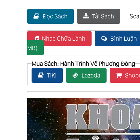
Đọc Sách
Tải Sách
Sc
Nhạc Chữa Lành
Bình Luận
MB)
Mua Sách: Hành Trình Về Phương Đông
TiKi
Lazada
Shop