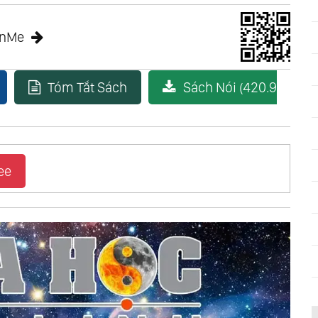
anMe
Tóm Tắt Sách
Sách Nói (420.9
ee