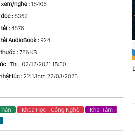
 xem/nghe :
18406
 đọc :
8352
tải :
4876
 tải AudioBook :
924
 thước :
786 KB
úc :
Thu, 02/12/2021 15:00
nhật lúc :
22:13pm 22/03/2026
 Thân
Khoa Học - Công Nghệ
Khai Tâm -