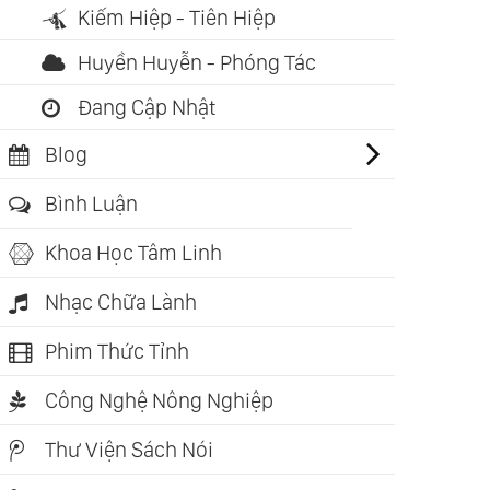
Kiếm Hiệp - Tiên Hiệp
Huyền Huyễn - Phóng Tác
Đang Cập Nhật
ch nói: 01:58:20
Sách nói: 02:02:40
Sách nói: 01
cken Soup For The
Chicken Soup For The
Chicken S
Blog
l - Tập 12: Tìm Lại
Soul - Tập 10: Dành
Soul - Tập
Bình Luận
 Trị Cuộc Sống
Cho Những Tâm Hồn
Tay Của M
ck Canfield)
Bất Hạnh (Jack
Canfield)
Khoa Học Tâm Linh
Canfield)
Nhạc Chữa Lành
Phim Thức Tỉnh
Công Nghệ Nông Nghiệp
Thư Viện Sách Nói