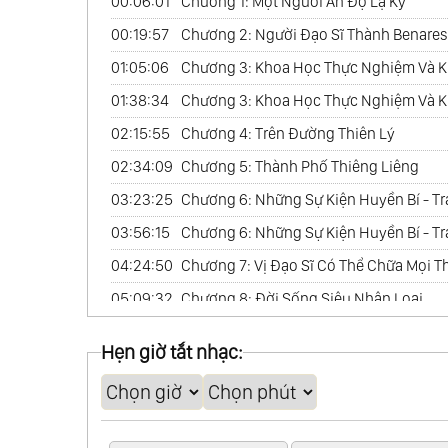
00:06:01
Chương 1: Một Người Ấn Độ Lạ Kỳ
00:19:57
Chương 2: Người Đạo Sĩ Thành Benares
01:05:06
Chương 3: Khoa Học Thực Nghiệm Và Kho
01:38:34
Chương 3: Khoa Học Thực Nghiệm Và Kh
02:15:55
Chương 4: Trên Đường Thiên Lý
02:34:09
Chương 5: Thành Phố Thiêng Liêng
03:23:25
Chương 6: Những Sự Kiện Huyền Bí - Tr
03:56:15
Chương 6: Những Sự Kiện Huyền Bí - Tr
04:24:50
Chương 7: Vị Đạo Sĩ Có Thể Chữa Mọi T
05:09:32
Chương 8: Đời Sống Siêu Nhân Loại
05:35:06
Chương 9: Cõi Vô Hình - Track 1
Hẹn giờ tắt nhạc:
06:12:54
Chương 9: Cõi Vô Hình - Track 2
06:50:33
Chương 9: Cõi Vô Hình - Track 3
07:15:53
Chương 10: Hành Trình Về Phương Đôn