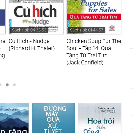
Sách nói: 04:33:53
Sách nói: 01:44:57
Sá
he
Cú Hích - Nudge
Chicken Soup For The
Chi
ẻ
(Richard H. Thaler)
Soul - Tập 14: Quà
Sou
ng
Tặng Từ Trái Tim
Giá
(Jack Canfield)
(Ja