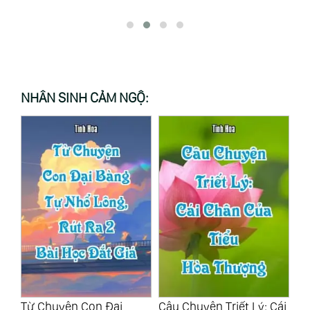
Tử!
NHÂN SINH CẢM NGỘ:
Từ Chuyện Con Đại
Câu Chuyện Triết Lý: Cái
Gi