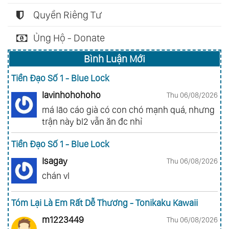
Quyền Riêng Tư
Ủng Hộ - Donate
Bình Luận Mới
Tiền Đạo Số 1 - Blue Lock
lavinhohohoho
Thu 06/08/2026
má lão cáo già có con chó mạnh quá, nhưng
trận này bl2 vẫn ăn đc nhỉ
Tiền Đạo Số 1 - Blue Lock
Isagay
Thu 06/08/2026
chán vl
Tóm Lại Là Em Rất Dễ Thương - Tonikaku Kawaii
m1223449
Thu 06/08/2026