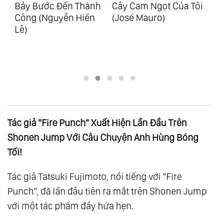
h
Cây Cam Ngọt Của Tôi
Đồng Tiền Hạnh Phúc
99
(José Mauro)
(Ken Honda)
Tu
Tr
Ph
Tác giả "Fire Punch" Xuất Hiện Lần Đầu Trên
Shonen Jump Với Câu Chuyện Anh Hùng Bóng
Tối!
Tác giả Tatsuki Fujimoto, nổi tiếng với "Fire
Punch", đã lần đầu tiên ra mắt trên Shonen Jump
với một tác phẩm đầy hứa hẹn.