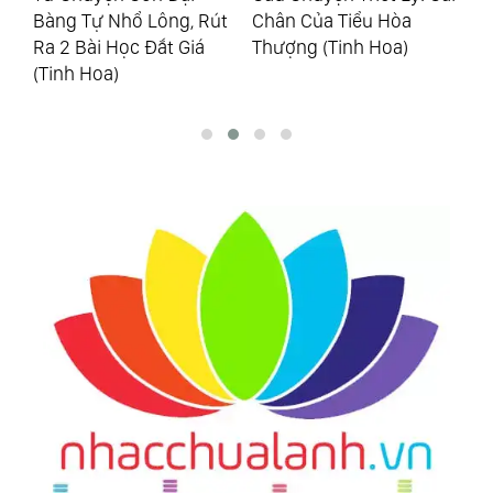
i
Bàng Tự Nhổ Lông, Rút
Chân Của Tiểu Hòa
Vư
Ra 2 Bài Học Đắt Giá
Thượng (Tinh Hoa)
Ng
(Tinh Hoa)
Ch