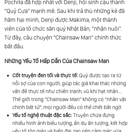
Pochita đã hợp nhất với Denji, hồi sinh cậu thành
"Quỷ Cưa" mạnh mẽ. Sau khi trả thù những kẻ đã
hãm hại mình, Denji được Makima, một thành
viên của tổ chức săn quỷ Nhật Bản, "nhận nuôi".
Từ đây, câu chuyện "Chainsaw Man" chính thức
bắt đầu.
Những Yếu Tố Hấp Dẫn Của Chainsaw Man
Cốt truyện đen tối và thực tế:
Quỷ được tạo ra từ
nỗi sợ của con người, giúp tác giả khai thác những
vấn đề thực tế như chiến tranh, vũ khí hạt nhân...
Thế giới trong "Chainsaw Man" không có "nhân vật
chính bất tử", mọi người đều có thể chết bất ngờ.
Yếu tố nghệ thuật đặc sắc:
Truyện chứa đựng
nhiều hình ảnh biểu tượng, ẩn dụ ấn tượng, kết hợp
yếu tố tôn giáo và hiện đại, tạo nên cảm giác vừa