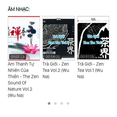
ÂM NHẠC:
01:03:23
00:54:00
00:51:25
0
Âm Thanh Tự
Trà Giới - Zen
Trà Giới - Zen
Nh
Nhiên Của
Tea Vol.2 (Wu
Tea Vol.1 (Wu
Mớ
en
Thiền - The Zen
Na)
Na)
Ch
Sound Of
Ag
Nature Vol.2
Hi
(Wu Na)