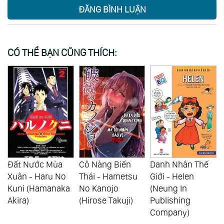
ĐĂNG BÌNH LUẬN
CÓ THỂ BẠN CŨNG THÍCH:
Cô Nàng Biến
Danh Nhân Thế
Alice In
Thái - Hametsu
Giới - Helen
Borderland (Aso
No Kanojo
(Neung In
Haro)
(Hirose Takuji)
Publishing
Company)