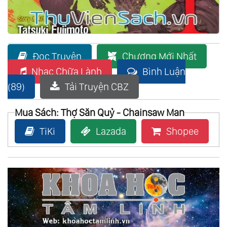
Đọc Truyện
Chương Mới Nhất
Nhạc Chữa Lành
Bình Luận
(89)
Tải Truyện CBZ
Mua Sách: Thợ Săn Quỷ - Chainsaw Man
TiKi
Lazada
Shopee