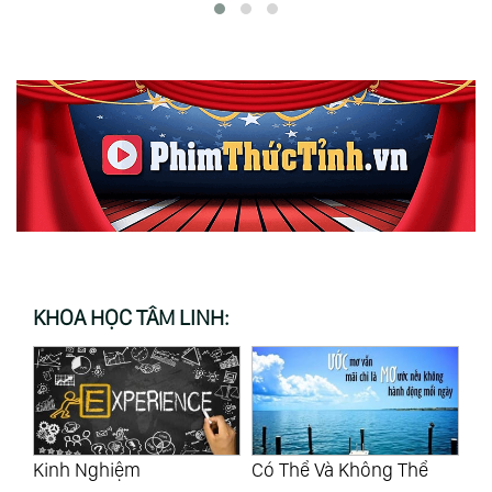
KHOA HỌC TÂM LINH:
Có Thể Và Không Thể
Bản Chất Của Tình Mẫu
Lắ