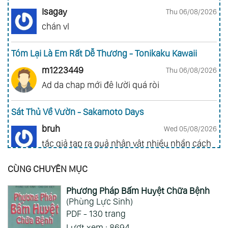
Isagay
Thu 06/08/2026
chán vl
Tóm Lại Là Em Rất Dễ Thương - Tonikaku Kawaii
m1223449
Thu 06/08/2026
Ad da chap mới đê lười quá ròi
Sát Thủ Về Vườn - Sakamoto Days
bruh
Wed 05/08/2026
tắc giả tạp ra quả nhân vật nhiều nhần cách
nhiều chức năng vl
CÙNG CHUYÊN MỤC
Gia Đình Điệp Viên - Spy X Family
Phương Pháp Bấm Huyệt Chữa Bệnh
ai hỏi 123
Wed 05/08/2026
(Phùng Lực Sinh)
Mong 1 ngày shop ra 2 chap
PDF - 130 trang
Lượt xem : 8694