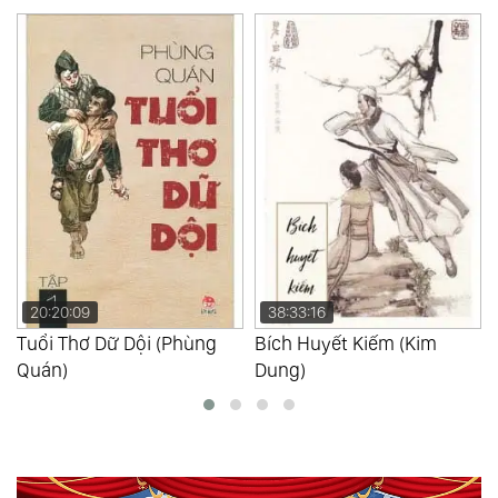
20:20:09
38:33:16
Tuổi Thơ Dữ Dội (Phùng
Bích Huyết Kiếm (Kim
Quán)
Dung)