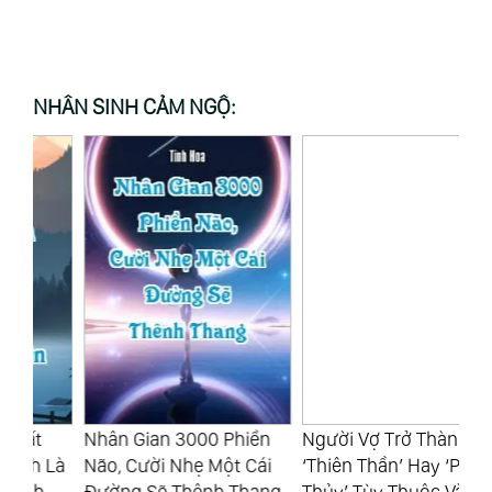
NHÂN SINH CẢM NGỘ:
Nhân Gian 3000 Phiền
Người Vợ Trở Thành
Cô
Là
Não, Cười Nhẹ Một Cái
‘Thiên Thần’ Hay ‘Phù
Tr
Đường Sẽ Thênh Thang
Thủy’ Tùy Thuộc Vào