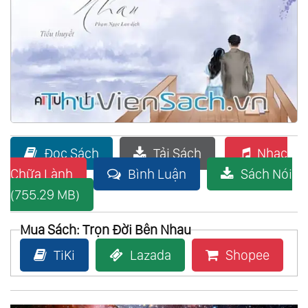
Đọc Sách
Tải Sách
Nhạc
Chữa Lành
Bình Luận
Sách Nói
(755.29 MB)
Mua Sách: Trọn Đời Bên Nhau
TiKi
Lazada
Shopee