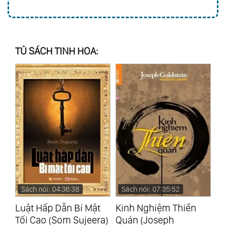
TỦ SÁCH TINH HOA:
Sách nói: 04:36:38
Sách nói: 07:35:52
S
Luật Hấp Dẫn Bí Mật
Kinh Nghiệm Thiền
Bạ
Tối Cao (Som Sujeera)
Quán (Joseph
Nh