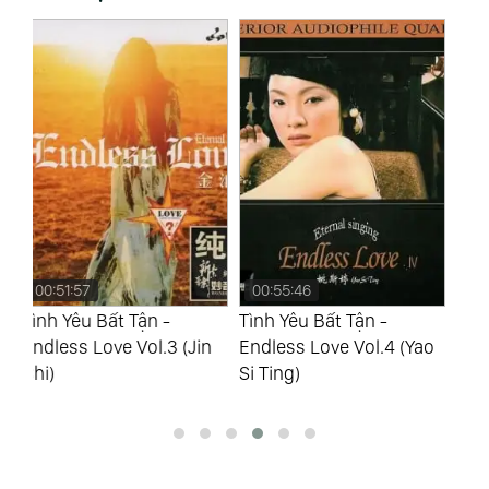
00:55:46
00:57:32
0
Tình Yêu Bất Tận -
Tình Yêu Bất Tận -
Tì
n
Endless Love Vol.4 (Yao
Endless Love Vol.5 (Yao
En
Si Ting)
Si Ting)
(F