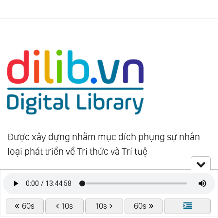
Được xây dựng nhằm mục đích phụng sự nhân
loại phát triển về Tri thức và Trí tuệ
Tài nguyên được chia sẻ miễn phí và sẽ miễn phí
cho đến muôn đời!
60s
10s
10s
60s
Website:
dilib.vn