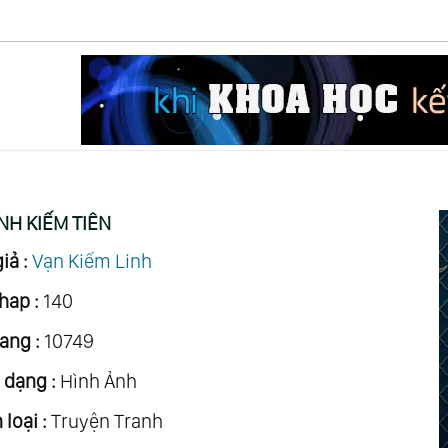
INH KIẾM TIÊN
iả :
Vạn Kiếm Linh
hap :
140
ang :
10749
 dạng :
Hình Ảnh
loại :
Truyện Tranh