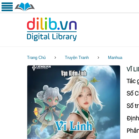
Trang Chủ
Truyện Tranh
Manhua
VĨ L
Tác g
Số C
Số tr
Định
Phân 