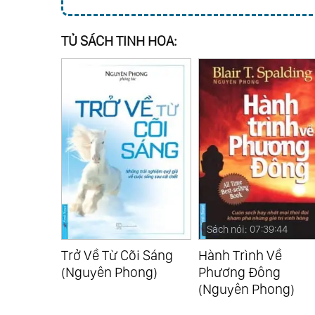
TỦ SÁCH TINH HOA:
:11
Sách nói: 07:39:44
nh Hồn
Trở Về Từ Cõi Sáng
Hành Trình Về
)
(Nguyên Phong)
Phương Đông
(Nguyên Phong)