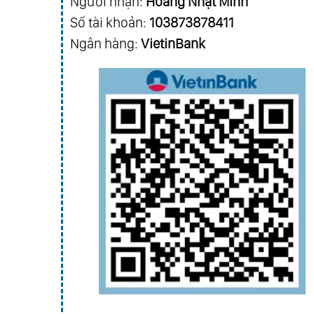
Người nhận:
Hoàng Nhật Minh
Số tài khoản:
103873878411
Ngân hàng:
VietinBank