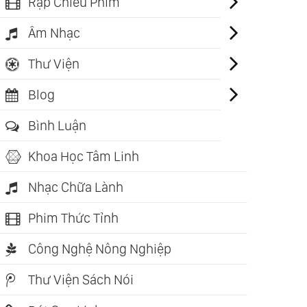
Rạp Chiếu Phim
Âm Nhạc
Thư Viện
Blog
Bình Luận
Khoa Học Tâm Linh
Nhạc Chữa Lành
Phim Thức Tỉnh
ch nói: 06:46:45
Sách nói: 04:51:29
Công Nghệ Nông Nghiệp
 Trôi Trên Sóng
Đường Mây Qua Xứ
Bên Rặng 
ớc (Nguyên
Tuyết (Nguyên
(Nguyên 
Thư Viện Sách Nói
ong)
Phong)