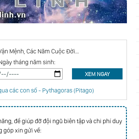
Chap 50
Chap 49
Chap 46
Chap 45
Chap 42
Chap 41
Chap 38
Chap 37
Chap 34
Chap 33
Vận Mệnh, Các Năm Cuộc Đời...
Chap 30
Chap 29
Ngày tháng năm sinh:
Chap 26
Chap 25
XEM NGAY
Chap 22
Chap 21
Chap 18
Chap 17
ua các con số - Pythagoras (Pitago)
Chap 14
Chap 13
Chap 10
Chap 9
Chap 6
Chap 5
ăng, để giúp đỡ đội ngũ biên tập và chi phí duy
Chap 2
Chap 1
 góp xin gửi về: