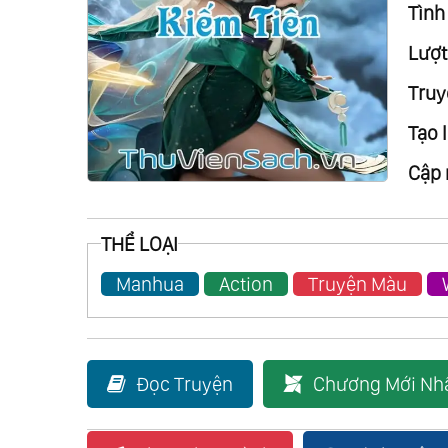
Tình 
Lượt
Truy
Tạo l
Cập 
THỂ LOẠI
Manhua
Action
Truyện Màu
Đọc Truyện
Chương Mới Nh