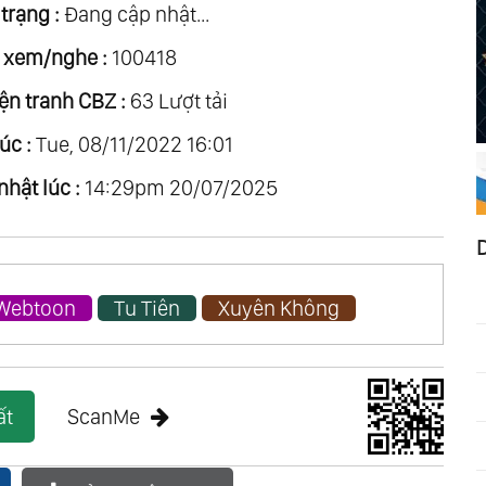
trạng :
Đang cập nhật...
 xem/nghe :
100418
ện tranh CBZ :
63 Lượt tải
úc :
Tue, 08/11/2022 16:01
nhật lúc :
14:29pm 20/07/2025
Webtoon
Tu Tiên
Xuyên Không
ất
ScanMe