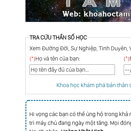
Chap 52
Chap 51
Chap 48
Chap 47
Chap 44
Chap 43
Chap 40
Chap 39
TRA CỨU THẦN SỐ HỌC
Chap 36
Chap 35
Xem Đường Đời, Sự Nghiệp, Tình Duyên, 
Chap 32
Chap 31
(*)
Họ và tên của bạn:
(*)
Chap 28
Chap 27
Chap 24
Chap 23
Chap 20
Chap 19
Khoa học khám phá bản thân q
Chap 16
Chap 15
Chap 12
Chap 11
Chap 8
Chap 7
Hi vọng các bạn có thể ủng hộ trong khả n
Chap 4
Chap 3
trì máy chủ đang ngày một tăng. Mọi đóng