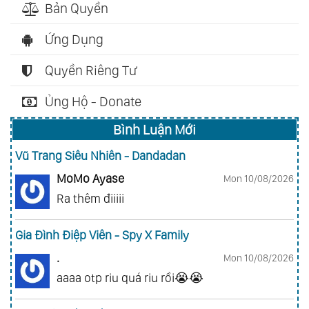
Bản Quyền
Ứng Dụng
Quyền Riêng Tư
Ủng Hộ - Donate
Bình Luận Mới
Vũ Trang Siêu Nhiên - Dandadan
MoMo Ayase
Mon 10/08/2026
Ra thêm điiiii
Gia Đình Điệp Viên - Spy X Family
.
Mon 10/08/2026
aaaa otp riu quá riu rồi😭😭