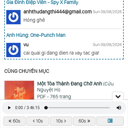
Gia Đình Điệp Viên - Spy X Family
anhthudangthi444@gmail.com
Sun 09/08/2026
Hóng ghê
Anh Hùng: One-Punch Man
vu
Sun 09/08/2026
cai quai gi dang dien ra vay tac gia!
Đảo Hải Tặc - One Piece
CÙNG CHUYÊN MỤC
nhuquynh013ag@gmail.com
Sun 09/08/2026
Một Tòa Thành Đang Chờ Anh
(Cửu
Nhớ quá nhớ,nhiều lúc muốn côi mà không
Nguyệt Hi)
xem được phải xem rivew, giờ có cái app này
PDF - 765 trang
đọc sướng ghê
Lượt xem : 5788
Xem Thêm
Lượt đọc : 1247
Lượt tải : 1411
60s
10s
10s
60s