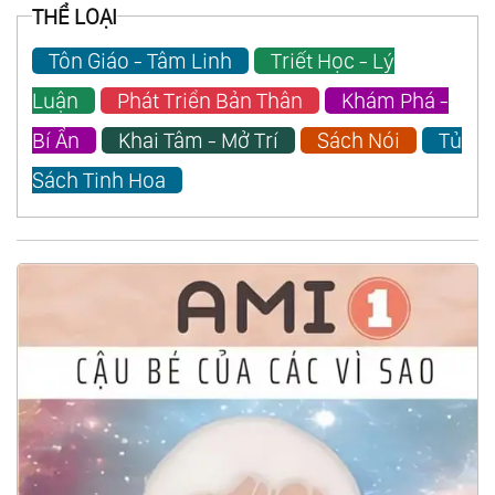
THỂ LOẠI
Tôn Giáo - Tâm Linh
Triết Học - Lý
Luận
Phát Triển Bản Thân
Khám Phá -
Bí Ẩn
Khai Tâm - Mở Trí
Sách Nói
Tủ
Sách Tinh Hoa