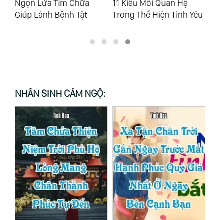
êu
Ngọn Lửa Tím Chữa
11 Kiểu Mối Quan Hệ
Là
Giúp Lành Bệnh Tật
Trong Thể Hiện Tình Yêu
Ku
NHÂN SINH CẢM NGỘ: