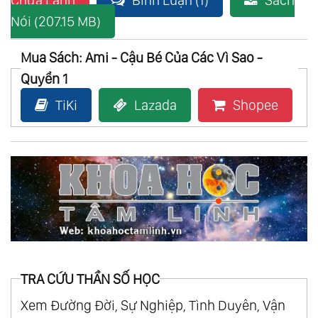
Chữa Lành
Bình Luận (1)
Sách
Nói (207.15 MB)
Mua Sách: Ami - Cậu Bé Của Các Vì Sao -
Quyển 1
TiKi
Lazada
Shopee
TRA CỨU THẦN SỐ HỌC
Xem Đường Đời, Sự Nghiệp, Tình Duyên, Vận