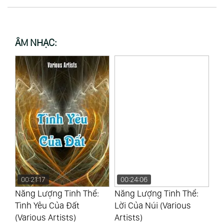
ÂM NHẠC:
00:21:17
00:24:06
0
Năng Lượng Tinh Thể:
Năng Lượng Tinh Thể:
Nă
Yao
Tình Yêu Của Đất
Lời Của Núi (Various
Hồ
(Various Artists)
Artists)
Ar