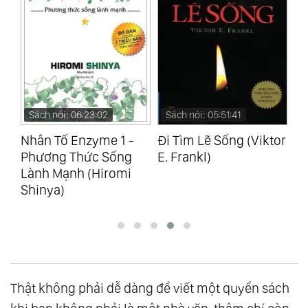
Sách nói: 06:23:02
Sách nói: 05:51:41
S
Nhân Tố Enzyme 1 -
Đi Tìm Lẽ Sống (Viktor
Ch
Phương Thức Sống
E. Frankl)
(S
Lành Mạnh (Hiromi
Shinya)
Thật không phải dễ dàng để viết một quyển sách