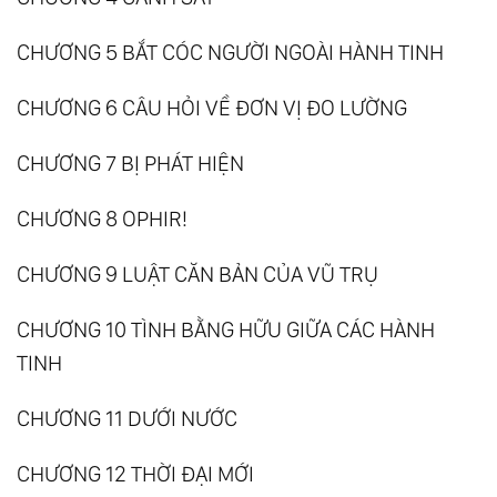
CHƯƠNG 5 BẮT CÓC NGƯỜI NGOÀI HÀNH TINH
CHƯƠNG 6 CÂU HỎI VỀ ĐƠN VỊ ĐO LƯỜNG
CHƯƠNG 7 BỊ PHÁT HIỆN
CHƯƠNG 8 OPHIR!
CHƯƠNG 9 LUẬT CĂN BẢN CỦA VŨ TRỤ
CHƯƠNG 10 TÌNH BẰNG HỮU GIỮA CÁC HÀNH
TINH
CHƯƠNG 11 DƯỚI NƯỚC
CHƯƠNG 12 THỜI ĐẠI MỚI