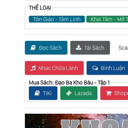
THỂ LOẠI
Tôn Giáo - Tâm Linh
Khai Tâm - Mở T
Đọc Sách
Tải Sách
Sc
Nhạc Chữa Lành
Bình Luận
Mua Sách: Đạo Ba Kho Báu - Tập 1
TiKi
Lazada
Shop