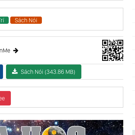
rí
Sách Nói
anMe
Sách Nói (343.86 MB)
ee