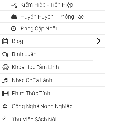
Kiếm Hiệp - Tiên Hiệp
Huyền Huyễn - Phóng Tác
Đang Cập Nhật
Blog
g Cảm - Vui
Cân Bằng Thân
Cuộc Sống Tình
Bình Luận
ng Hiểm Nguy
Tâm (Osho)
Yêu Tiếng Cười
T
ho)
(Osho)
Khoa Học Tâm Linh
Nhạc Chữa Lành
Phim Thức Tỉnh
Công Nghệ Nông Nghiệp
Thư Viện Sách Nói