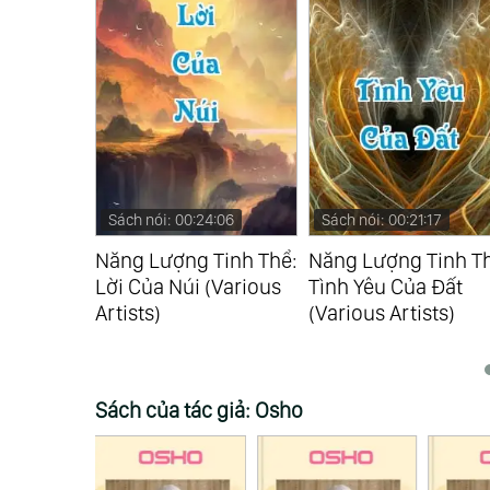
:06
Sách nói: 00:21:17
Sách nói: 00:55:45
Tinh Thể:
Năng Lượng Tinh Thể:
Tình Yêu Bất Tận -
(Various
Tình Yêu Của Đất
Endless Love Vol.13
(Various Artists)
(Yao Si Ting)
Sách của tác giả: Osho