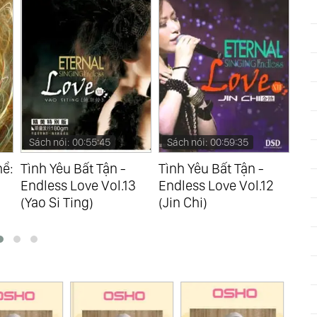
Sách nói: 00:59:35
Sách nói: 00:51:00
Sá
Tình Yêu Bất Tận -
Tình Yêu Bất Tận -
Tìn
Endless Love Vol.12
Endless Love Vol.11
End
(Jin Chi)
(Yao Si Ting)
(To