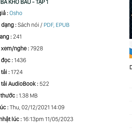
BA KHO BÁU - TẬP 1
iả :
Osho
 dạng :
Sách nói /
PDF, EPUB
ang :
241
 xem/nghe :
7928
 đọc :
1436
tải :
1724
 tải AudioBook :
522
 thước :
1.38 MB
úc :
Thu, 02/12/2021 14:09
nhật lúc :
16:13pm 11/05/2023