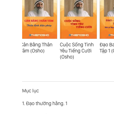
g Thân
Cuộc Sống Tình
Đạo Ba Kho Báu -
Đạo B
ho)
Yêu Tiếng Cười
Tập 1 (Osho)
Tập 2
(Osho)
Mục lục
1. Đạo thường hằng. 1