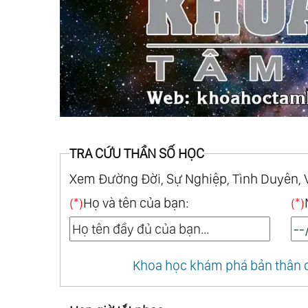
TRA CỨU THẦN SỐ HỌC
Xem Đường Đời, Sự Nghiệp, Tình Duyên, 
(*)
Họ và tên của bạn:
(*)
Khoa học khám phá bản thân q