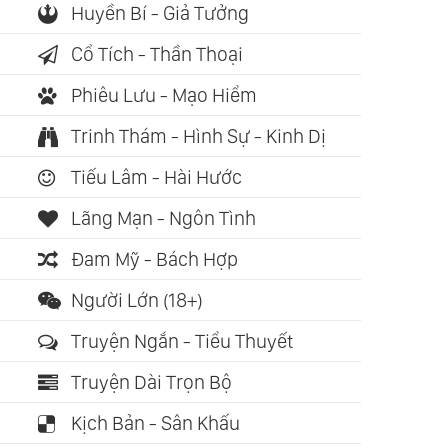
Huyền Bí - Giả Tưởng
Cổ Tích - Thần Thoại
Phiêu Lưu - Mạo Hiểm
Trinh Thám - Hình Sự - Kinh Dị
Tiếu Lâm - Hài Hước
ch nói: 00:55:42
Sách nói: 00:55:31
Sách nói: 0
Lãng Mạn - Ngôn Tình
h Yêu Bất Tận -
Tình Yêu Bất Tận -
Tình Yêu B
Đam Mỹ - Bách Hợp
less Love Vol.10
Endless Love Vol.9
Endless L
ng Li)
(Yao Si Ting)
(Jin Chi)
Người Lớn (18+)
Truyện Ngắn - Tiểu Thuyết
Truyện Dài Trọn Bộ
Kịch Bản - Sân Khấu