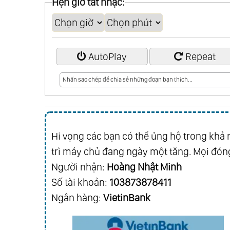
Hẹn giờ tắt nhạc:
AutoPlay
Repeat
Hi vọng các bạn có thể ủng hộ trong khả n
trì máy chủ đang ngày một tăng. Mọi đóng
Người nhận:
Hoàng Nhật Minh
Số tài khoản:
103873878411
Ngân hàng:
VietinBank