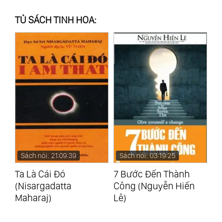
TỦ SÁCH TINH HOA:
Sách nói: 03:19:25
Sách nói: 02:19:34
S
7 Bước Đến Thành
Bốn Thỏa Ước (Don
Ng
Công (Nguyễn Hiến
Miguel Ruiz)
Củ
Lê)
(M