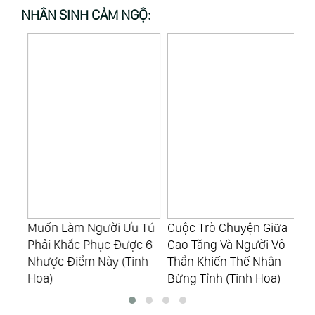
NHÂN SINH CẢM NGỘ:
Muốn Làm Người Ưu Tú
Cuộc Trò Chuyện Giữa
Kh
Tử
Phải Khắc Phục Được 6
Cao Tăng Và Người Vô
Đừ
a)
Nhược Điểm Này (Tinh
Thần Khiến Thế Nhân
Ph
Hoa)
Bừng Tỉnh (Tinh Hoa)
Ho