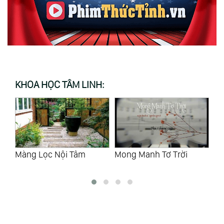
KHOA HỌC TÂM LINH:
Mong Manh Tơ Trời
Lục Tặc
Tạ
M