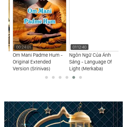
00:24:01
01:12:40
0
Om Mani Padme Hum -
Ngôn Ngữ Của Ánh
Th
)
Original Extended
Sáng - Language Of
Đấ
Version (Srinivas)
Light (Merkaba)
(P