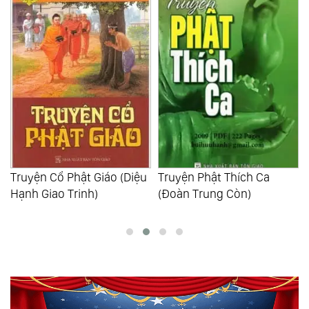
38:10:17
Truyện Phật Thích Ca
Phật Điển Phổ Thông -
(Đoàn Trung Còn)
Dẫn Vào Tuệ Giác Phật (Lê
Mạnh Thát)