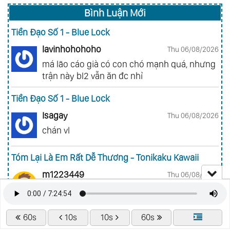
Bình Luận Mới
Tiền Đạo Số 1 - Blue Lock
lavinhohohoho
Thu 06/08/2026
má lão cáo già có con chó mạnh quá, nhưng
trận này bl2 vẫn ăn đc nhỉ
Tiền Đạo Số 1 - Blue Lock
Isagay
Thu 06/08/2026
chán vl
Tóm Lại Là Em Rất Dễ Thương - Tonikaku Kawaii
m1223449
Thu 06/08/2026
Ad da chap mới đê lười quá ròi
Sát Thủ Về Vườn - Sakamoto Days
60s
10s
10s
60s