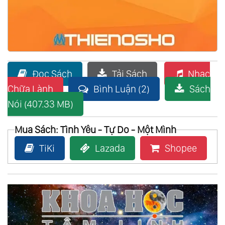
Đọc Sách
Tải Sách
Nhạc
Chữa Lành
Bình Luận (2)
Sách
Nói (407.33 MB)
Mua Sách: Tình Yêu - Tự Do - Một Mình
TiKi
Lazada
Shopee