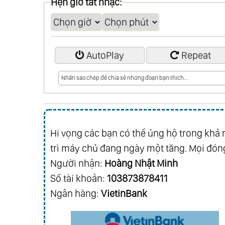
Hẹn giờ tắt nhạc:
AutoPlay
Repeat
Hi vọng các bạn có thể ủng hộ trong khả n
trì máy chủ đang ngày một tăng. Mọi đóng
Người nhận:
Hoàng Nhật Minh
Số tài khoản:
103873878411
Ngân hàng:
VietinBank