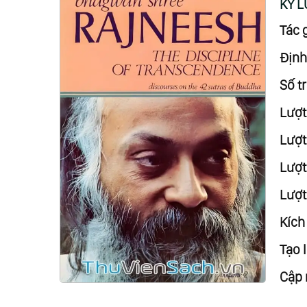
KỶ L
Tác g
Định
Số tr
Lượt
Lượt
Lượt 
Lượt
Kích
Tạo l
Cập 