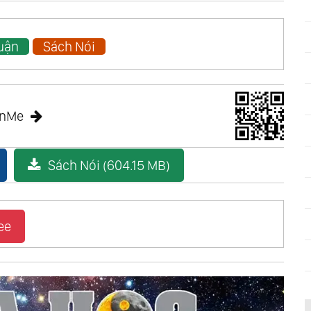
Luận
Sách Nói
anMe
Sách Nói (604.15 MB)
ee