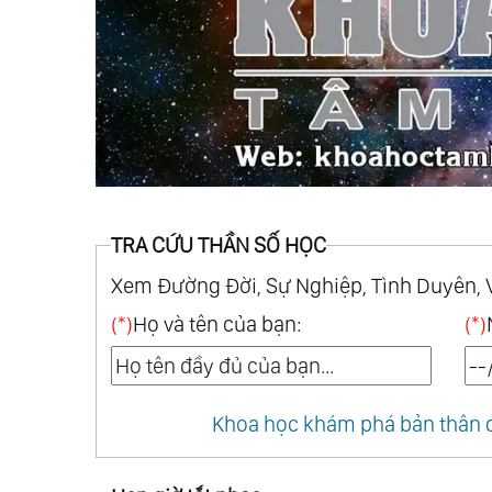
TRA CỨU THẦN SỐ HỌC
Xem Đường Đời, Sự Nghiệp, Tình Duyên, 
(*)
Họ và tên của bạn:
(*)
Khoa học khám phá bản thân q