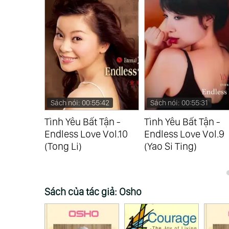
:00
Sách nói: 00:55:42
Sách nói: 00:55:31
Tận -
Tình Yêu Bất Tận -
Tình Yêu Bất Tận -
 Vol.11
Endless Love Vol.10
Endless Love Vol.9
(Tong Li)
(Yao Si Ting)
Sách của tác giả: Osho