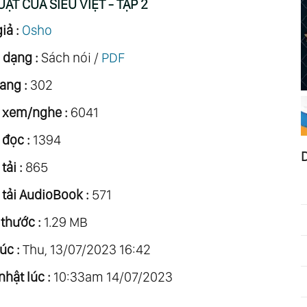
UẬT CỦA SIÊU VIỆT - TẬP 2
iả :
Osho
 dạng :
Sách nói /
PDF
ang :
302
 xem/nghe :
6041
 đọc :
1394
tải :
865
 tải AudioBook :
571
 thước :
1.29 MB
úc :
Thu, 13/07/2023 16:42
nhật lúc :
10:33am 14/07/2023