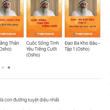
Sống Tình
Đạo Ba Kho Báu -
Đạo Ba Kho Báu -
Đạo
iếng Cười
Tập 1 (Osho)
Tập 2 (Osho)
Tập
)
là con đường tuyệt diệu nhất.