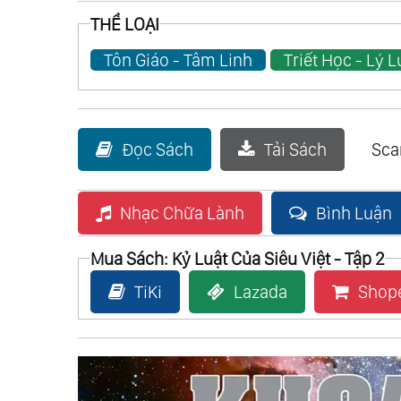
THỂ LOẠI
Tôn Giáo - Tâm Linh
Triết Học - Lý 
Đọc Sách
Tải Sách
Sc
Nhạc Chữa Lành
Bình Luận
Mua Sách: Kỷ Luật Của Siêu Việt - Tập 2
TiKi
Lazada
Shop