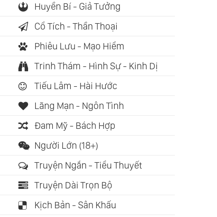
Huyền Bí - Giả Tưởng
Cổ Tích - Thần Thoại
Phiêu Lưu - Mạo Hiểm
Trinh Thám - Hình Sự - Kinh Dị
Tiếu Lâm - Hài Hước
ch nói: 00:24:06
Sách nói: 00:21:17
Sách nói: 0
Lãng Mạn - Ngôn Tình
g Lượng Tinh Thể:
Năng Lượng Tinh Thể:
Tình Yêu B
Đam Mỹ - Bách Hợp
 Của Núi (Various
Tình Yêu Của Đất
Endless Lo
ists)
(Various Artists)
(Yao Si Ti
Người Lớn (18+)
Truyện Ngắn - Tiểu Thuyết
Truyện Dài Trọn Bộ
Kịch Bản - Sân Khấu