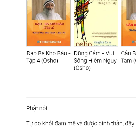
Kho Báu -
Dũng Cảm - Vui
Cân Bằng Thân
Cuộc 
Osho)
Sống Hiểm Nguy
Tâm (Osho)
Yêu T
(Osho)
(Osho
Phật nói:
Tự do khỏi đam mê và được bình thản, đây 