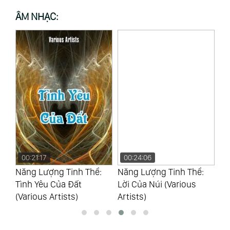
ÂM NHẠC:
00:21:17
00:24:06
0
Năng Lượng Tinh Thể:
Năng Lượng Tinh Thể:
Nă
Yao
Tình Yêu Của Đất
Lời Của Núi (Various
Hồ
(Various Artists)
Artists)
Ar