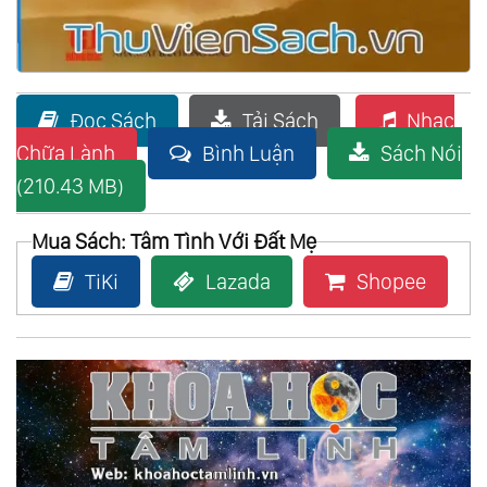
Đọc Sách
Tải Sách
Nhạc
Chữa Lành
Bình Luận
Sách Nói
(210.43 MB)
Mua Sách: Tâm Tình Với Đất Mẹ
TiKi
Lazada
Shopee