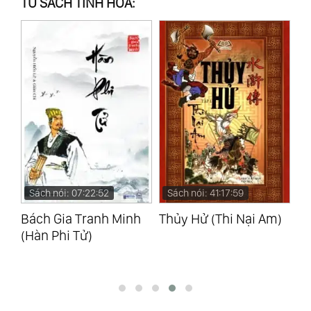
TỦ SÁCH TINH HOA:
Sách nói: 07:22:52
Sách nói: 41:17:59
S
h -
Bách Gia Tranh Minh
Thủy Hử (Thi Nại Am)
Yê
(Hàn Phi Tử)
Kh
Mi