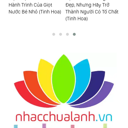
m
Hành Trình Của Giọt
Đẹp, Nhưng Hãy Trở
Cá
Nước Bé Nhỏ (Tinh Hoa)
Thành Người Có Tố Chất
Qu
(Tinh Hoa)
(T