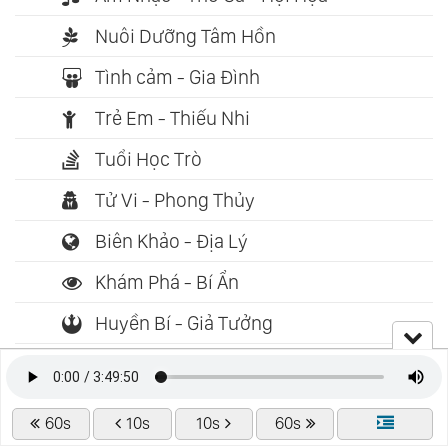
Nuôi Dưỡng Tâm Hồn
Tình cảm - Gia Đình
Trẻ Em - Thiếu Nhi
Tuổi Học Trò
Tử Vi - Phong Thủy
Biên Khảo - Địa Lý
Khám Phá - Bí Ẩn
Huyền Bí - Giả Tưởng
Cổ Tích - Thần Thoại
Phiêu Lưu - Mạo Hiểm
60s
10s
10s
60s
Trinh Thám - Hình Sự - Kinh Dị