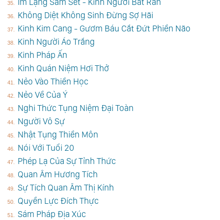
Im Lặng Sấm Sét - Kinh Người Bắt Rắn
Không Diệt Không Sinh Đừng Sợ Hãi
Kinh Kim Cang - Gươm Báu Cắt Đứt Phiền Não
Kinh Người Áo Trắng
Kinh Pháp Ấn
Kinh Quán Niệm Hơi Thở
Nẻo Vào Thiền Học
Nẻo Về Của Ý
Nghi Thức Tụng Niệm Đại Toàn
Người Vô Sự
Nhật Tụng Thiền Môn
Nói Với Tuổi 20
Phép Lạ Của Sự Tỉnh Thức
Quan Âm Hương Tích
Sự Tích Quan Âm Thị Kính
Quyền Lực Đích Thực
Sám Pháp Địa Xúc