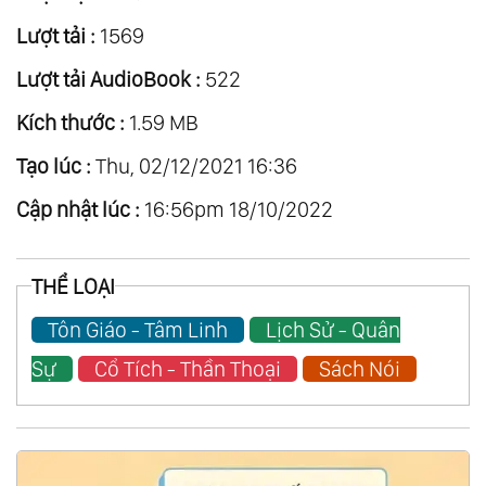
Lượt tải :
1569
Lượt tải AudioBook :
522
Kích thước :
1.59 MB
Tạo lúc :
Thu, 02/12/2021 16:36
Cập nhật lúc :
16:56pm 18/10/2022
THỂ LOẠI
Tôn Giáo - Tâm Linh
Lịch Sử - Quân
Sự
Cổ Tích - Thần Thoại
Sách Nói