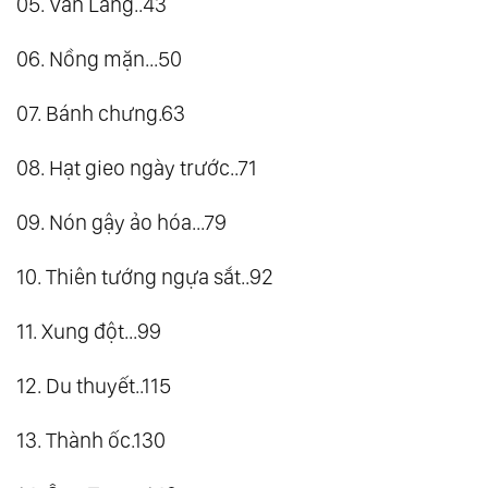
05. Văn Lang..43
06. Nồng mặn...50
07. Bánh chưng.63
08. Hạt gieo ngày trước..71
09. Nón gậy ảo hóa...79
10. Thiên tướng ngựa sắt..92
11. Xung đột...99
12. Du thuyết..115
13. Thành ốc.130