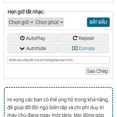
04:08:43
Chương 12. Du Thuyết
Hẹn giờ tắt nhạc:
04:38:46
Chương 13. Thành Ốc
BẮT ĐẦU
05:00:56
Chương 14. Ông Trọng
05:19:44
Chương 15. Chìm Châu
AutoPlay
Repeat
Autohide
Donate
Hi vọng các bạn có thể ủng hộ trong khả năng,
để giúp đỡ đội ngũ biên tập và chi phí duy trì
máy chủ đang ngày một tăng. Mọi đóng góp