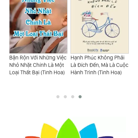
ệ:
Bận Rộn Với Những Việc
Hạnh Phúc Không Phải
Ng
m
Nhỏ Nhặt Chính Là Một
Là Đích Đến, Mà Là Cuộc
Tư
g
Loại Thất Bại (Tinh Hoa)
Hành Trình (Tinh Hoa)
Mi
Kh
(T