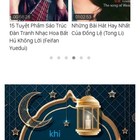
00:58:28
01:02:53
0
15 Tuyệt Phẩm Sáo Trúc
Những Bài Hát Hay Nhất
Tì
Đàn Tranh Nhạc Hoa Bất
Của Đồng Lệ (Tong Li)
En
Hủ Không Lời (Feifan
Si
Yueduì)