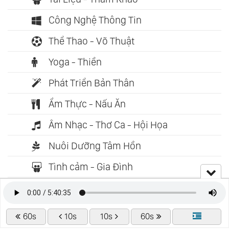
Công Nghệ Thông Tin
Thể Thao - Võ Thuật
Yoga - Thiền
Phát Triển Bản Thân
Ẩm Thực - Nấu Ăn
Âm Nhạc - Thơ Ca - Hội Họa
Nuôi Dưỡng Tâm Hồn
Tình cảm - Gia Đình
Trẻ Em - Thiếu Nhi
Tuổi Học Trò
60s
10s
10s
60s