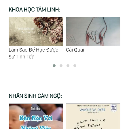
KHOA HỌC TÂM LINH:
c
Cái Quai
Xăng Từ Bi
Bả
NHÂN SINH CẢM NGỘ: