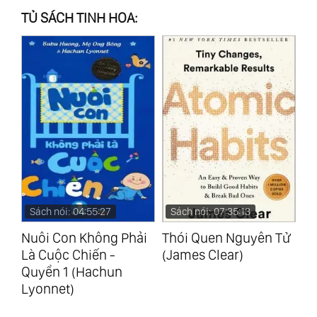
TỦ SÁCH TINH HOA:
Sách nói: 07:35:13
Sách nói: 04:29:13
S
i
Thói Quen Nguyên Tử
Thay Thái Độ Đổi
Sứ
(James Clear)
Cuộc Đời (Jeff Keller)
(J