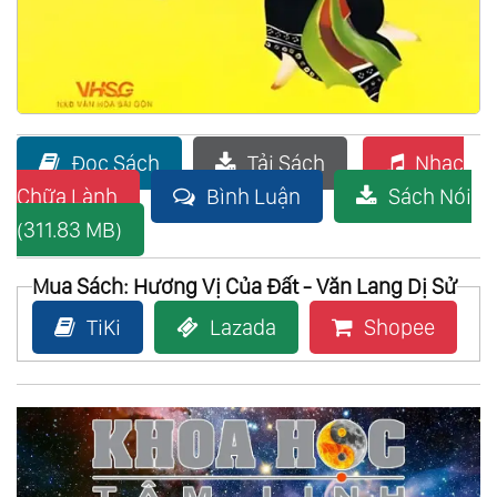
Đọc Sách
Tải Sách
Nhạc
Chữa Lành
Bình Luận
Sách Nói
(311.83 MB)
Mua Sách: Hương Vị Của Đất - Văn Lang Dị Sử
TiKi
Lazada
Shopee