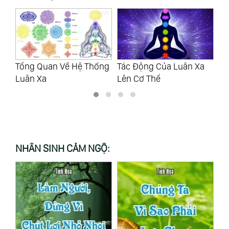
ng
Tác Động Của Luân Xa
Luân Xa 1: Sự Sinh Tồn,
Lu
Lên Cơ Thể
Sống Còn
Cả
NHÂN SINH CẢM NGỘ: