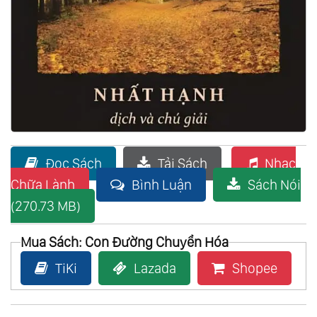
Đọc Sách
Tải Sách
Nhạc
Chữa Lành
Bình Luận
Sách Nói
(270.73 MB)
Mua Sách: Con Đường Chuyển Hóa
TiKi
Lazada
Shopee