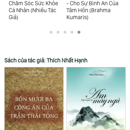
e
- Cho Sự Bình An Của
Thực Hành Lòng Biết
(N
Tâm Hồn (Brahma
Ơn - The Magic
Ma
Kumaris)
(Rhonda Byrne)
Sách của tác giả: Thích Nhất Hạnh