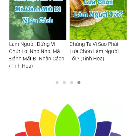
g
Làm Người, Đừng Vì
Chúng Ta Vì Sao Phải
“B
Chút Lợi Nhỏ Nhoi Mà
Lựa Chọn Làm Người
Mộ
Đánh Mất Đi Nhân Cách
Tốt? (Tinh Hoa)
Lạ
(Tinh Hoa)
Là