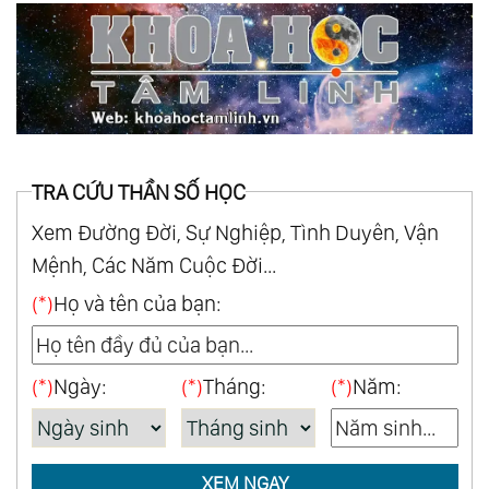
TRA CỨU THẦN SỐ HỌC
Xem Đường Đời, Sự Nghiệp, Tình Duyên, Vận
Mệnh, Các Năm Cuộc Đời...
(*)
Họ và tên của bạn:
(*)
Ngày:
(*)
Tháng:
(*)
Năm:
XEM NGAY