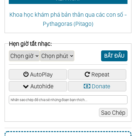
Khoa học khám phá bản thân qua các con số -
Pythagoras (Pitago)
Hẹn giờ tắt nhạc:
BẮT ĐẦU
AutoPlay
Repeat
Autohide
Donate