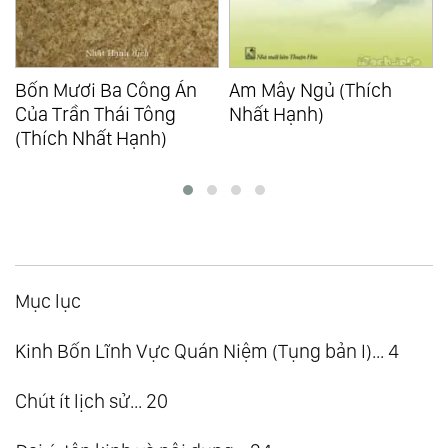
 Công Án
Am Mây Ngủ (Thích
An Lạc Từng B
i Tông
Nhất Hạnh)
(Thích Nhất Hạ
Hạnh)
Mục lục
Kinh Bốn Lĩnh Vực Quán Niệm (Tụng bản I)... 4
Chút ít lịch sử... 20