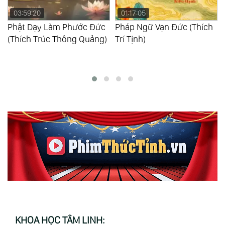
01:17:05
08:49:43
Pháp Ngữ Vạn Đức (Thích
Những Khai Thị Từ Đức
Trí Tịnh)
Liên Hoa Sanh Về Con
Đường Đại Toàn Thiện
(Dakini Yeshe Tsogyal)
KHOA HỌC TÂM LINH: