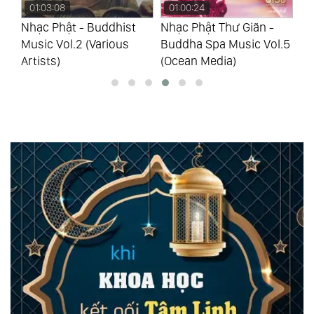
01:03:08
01:00:24
0
Nhạc Phật - Buddhist
Nhạc Phật Thư Giãn -
Nh
Music Vol.2 (Various
Buddha Spa Music Vol.5
Bu
Artists)
(Ocean Media)
(O