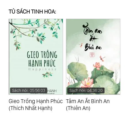
TỦ SÁCH TINH HOA:
Sách nói: 05:56:03
Sách nói: 04:36:20
g
Gieo Trồng Hạnh Phúc
Tâm An Ắt Bình An
Fl
(Thích Nhất Hạnh)
(Thiên An)
(M
Cs
vid