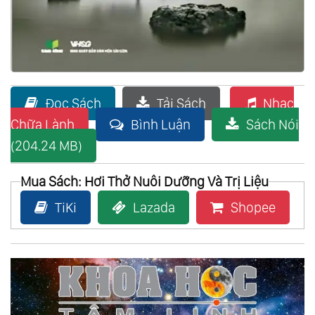
Đọc Sách
Tải Sách
Nhạc
Chữa Lành
Bình Luận
Sách Nói
(204.24 MB)
Mua Sách: Hơi Thở Nuôi Dưỡng Và Trị Liệu
TiKi
Lazada
Shopee